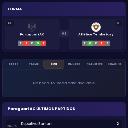
FORMA
14
.
8
.
VS
Paraguari AC
Atlético Tembetary
E
P
E
G
P
E
G
E
P
E
STATS
TEAMS
H2H
INJURIES
TRANSFERS
COACHES
No head-to-head data available
Paraguari AC
ÚLTIMOS PARTIDOS
2
Deportivo Santani
24/07/26