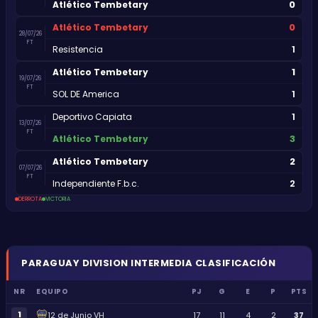
0
Atlético Tembetary
0
Atlético Tembetary
28/07/26
FT
1
Resistencia
1
Atlético Tembetary
19/07/26
FT
1
SOL DE America
1
Deportivo Capiata
13/07/26
FT
3
Atlético Tembetary
2
Atlético Tembetary
07/07/26
FT
2
Independiente F.b.c.
DERROTA
VICTORIA
PARAGUAY
DIVISION INTERMEDIA
CLASIFICACIÓN
NR
EQUIPO
PJ
G
E
P
PTS
1
12 de Junio VH
17
11
4
2
37