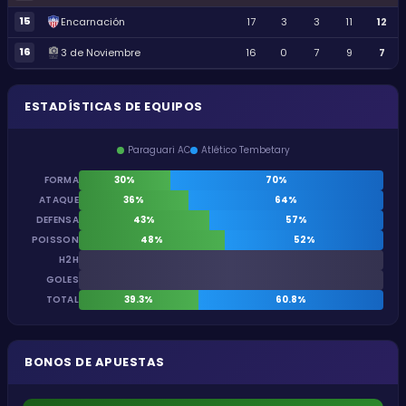
15
Encarnación
17
3
3
11
12
16
3 de Noviembre
16
0
7
9
7
ESTADÍSTICAS DE EQUIPOS
Paraguari AC
Atlético Tembetary
FORMA
30%
70%
ATAQUE
36%
64%
DEFENSA
43%
57%
POISSON
48%
52%
H2H
GOLES
TOTAL
39.3%
60.8%
BONOS DE APUESTAS