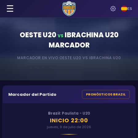
☰
ES
OESTE U20
IBRACHINA U20
VS
MARCADOR
MARCADOR EN VIVO
OESTE U20
VS
IBRACHINA U20
Marcador del Partido
PRONÓSTICOS BRAZIL
Brazil
:
Paulista - U20
INICIO
22:00
jueves, 9 de julio de 2026