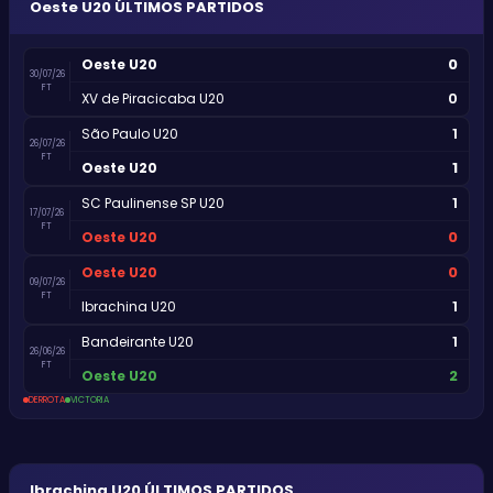
Oeste U20
ÚLTIMOS PARTIDOS
0
Oeste U20
30/07/26
FT
0
XV de Piracicaba U20
1
São Paulo U20
26/07/26
FT
1
Oeste U20
1
SC Paulinense SP U20
17/07/26
FT
0
Oeste U20
0
Oeste U20
09/07/26
FT
1
Ibrachina U20
1
Bandeirante U20
26/06/26
FT
2
Oeste U20
DERROTA
VICTORIA
Ibrachina U20
ÚLTIMOS PARTIDOS