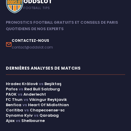
ODDSLOT
FOOTBALL TIPS
PRONOSTICS FOOTBALL GRATUITS ET CONSEILS DE PARIS
QUOTIDIENS DE NOS EXPERTS
CONTACTEZ-NOUS
contact@oddslot.com
DERNIÈRES ANALYSES DE MATCHS
Hradec Králové
vs
Beşiktaş
Pafos
vs
Red Bull Salzburg
PAOK
vs
Anderlecht
FC Thun
vs
Vikingur Reykjavik
Benfica
vs
Heart Of Midlothian
Coritiba
vs
Chapecoense-sc
Dynamo Kyiv
vs
Qarabag
Ajax
vs
Shelbourne