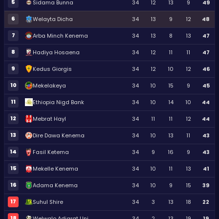
5
Sidama Bunna
34
12
13
9
49
6
Welayta Dicha
34
13
9
12
48
7
Arba Minch Kenema
34
13
8
13
47
8
Hadiya Hosaena
34
12
11
11
47
9
Kedus Giorgis
34
12
10
12
46
10
Mekelakeya
34
10
15
9
45
11
Ethiopia Nigd Bank
34
10
14
10
44
12
Mebrat Hayl
34
11
11
12
44
13
Dire Dawa Kenema
34
10
13
11
43
14
Fasil Ketema
34
9
16
9
43
15
Mekelle Kenema
34
10
11
13
41
16
Adama Kenema
34
10
9
15
39
17
Suhul Shire
34
3
13
18
22
18
Welwalo Adigrat Uni
34
2
13
19
19