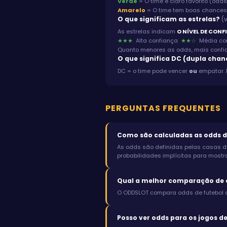
Verde
= O time é claro favorito (odds
Amarelo
= O time tem boas chances (
O que significam as estrelas?
(
As estrelas indicam
O NÍVEL DE CONF
★★★
Alta confiança
★★☆
Média co
Quanto menores as odds, mais confian
O que significa DC (dupla chan
DC = o time pode vencer
ou
empatar. 
PERGUNTAS FREQUENTES
Como são calculadas as odds d
As odds são definidas pelas casas d
probabilidades implícitas para mostr
Qual a melhor comparação de 
O ODDSLOT compara odds de futebol d
Posso ver odds para os jogos 