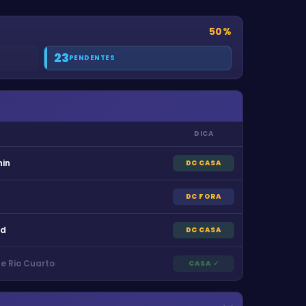
50
%
23
PENDENTES
DICA
nin
DC CASA
DC FORA
ld
DC CASA
e Rio Cuarto
CASA
✓