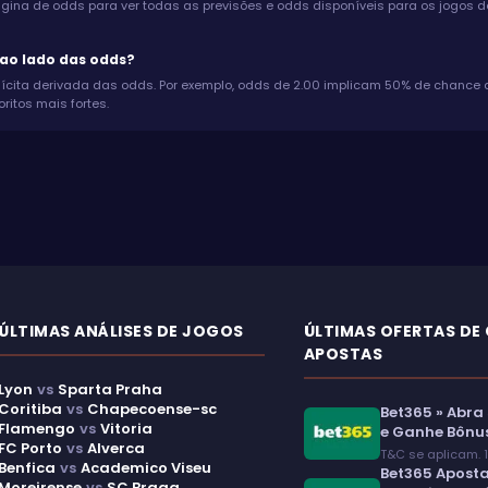
página de odds para ver todas as previsões e odds disponíveis para os jogos 
 ao lado das odds?
ícita derivada das odds. Por exemplo, odds de 2.00 implicam 50% de chance d
ritos mais fortes.
ÚLTIMAS ANÁLISES DE JOGOS
ÚLTIMAS OFERTAS DE
APOSTAS
Lyon
vs
Sparta Praha
Coritiba
vs
Chapecoense-sc
Bet365 » Abra
Flamengo
vs
Vitoria
e Ganhe Bônu
FC Porto
vs
Alverca
T&C se aplicam. 
Benfica
vs
Academico Viseu
Bet365 Apost
Moreirense
vs
SC Braga