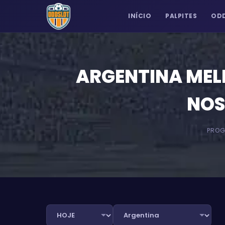
INÍCIO
PALPITES
ODD
ARGENTINA
MEL
NOS
PROG