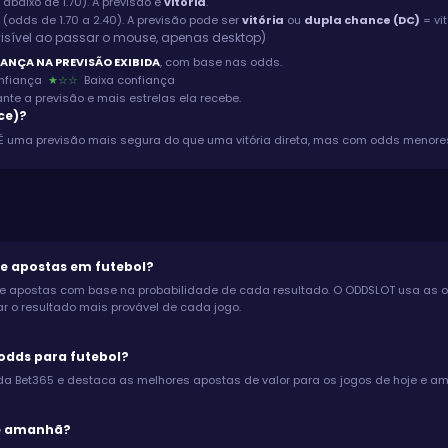
 abaixo de 1.70). A previsão é
vitória
.
odds de 1.70 a 2.40). A previsão pode ser
vitória
ou
dupla chance (DC)
= vi
visível ao passar o mouse, apenas desktop)
IANÇA NA PREVISÃO EXIBIDA
, com base nas odds.
nfiança
★☆☆
Baixa confiança
te a previsão e mais estrelas ela recebe.
ce)?
É uma previsão mais segura do que uma vitória direta, mas com odds menore
e apostas em futebol?
e apostas com base na probabilidade de cada resultado. O ODDSLOT usa as 
ar o resultado mais provável de cada jogo.
odds para futebol?
a Bet365 e destaca as melhores apostas de valor para os jogos de hoje e am
de amanhã?