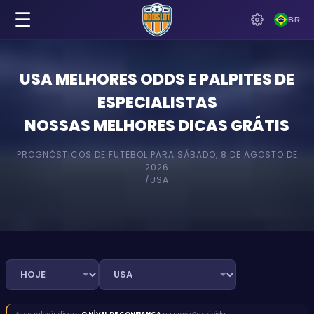
☰
BR
USA
MELHORES ODDS E PALPITES DE
ESPECIALISTAS
NOSSAS MELHORES DICAS GRÁTIS
PROGNÓSTICOS DE FUTEBOL PARA
SÁBADO, 8 DE AGOSTO DE
2026
/
USA