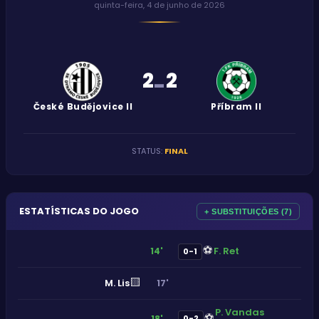
quinta-feira, 4 de junho de 2026
2
2
-
České Budějovice II
Příbram II
STATUS
:
FINAL
ESTATÍSTICAS DO JOGO
+ SUBSTITUIÇÕES (7)
⚽
F. Ret
14'
0-1
🟨
M. Lis
17'
P. Vandas
⚽
18'
0-2