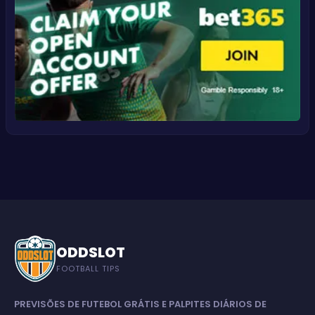
ODDSLOT
FOOTBALL TIPS
PREVISÕES DE FUTEBOL GRÁTIS E PALPITES DIÁRIOS DE