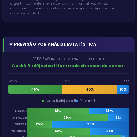
algoritmicamente e têm apenas fins informativos — não
constituem conselhos profissionais de apostas. Aposte com
responsabilidade · 18+
★
PREVISÃO POR ANÁLISE ESTATÍSTICA
PREVISÃO
BASEADO EM ANÁLISE ESTATÍSTICA
České Budějovice II tem mais chances de vencer
CASA
EMPATE
FORA
45%
45%
10%
České Budějovice II
Příbram II
FORMA
61%
39%
ATAQUE
79%
21%
DEFESA
25%
75%
POISSON
62%
38%