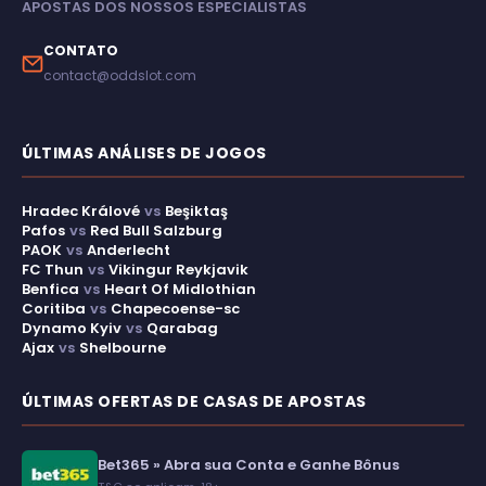
APOSTAS DOS NOSSOS ESPECIALISTAS
CONTATO
contact@oddslot.com
ÚLTIMAS ANÁLISES DE JOGOS
Hradec Králové
vs
Beşiktaş
Pafos
vs
Red Bull Salzburg
PAOK
vs
Anderlecht
FC Thun
vs
Vikingur Reykjavik
Benfica
vs
Heart Of Midlothian
Coritiba
vs
Chapecoense-sc
Dynamo Kyiv
vs
Qarabag
Ajax
vs
Shelbourne
ÚLTIMAS OFERTAS DE CASAS DE APOSTAS
Bet365 » Abra sua Conta e Ganhe Bônus