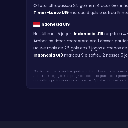
O total ultrapassou 2.5 gols em
4
ocasiões
e fi
Timor-Leste U19
marcou
3
gols e sofreu
15
nes
Indonesia U19
Nos últimos
5
jogos,
Indonesia U19
registrou
4
Ambos os times marcaram em
1
dessas parti
Houve mais de 2.5 gols em
3
jogos
e menos de
Indonesia U19
marcou
9
e sofreu
2
nesses
5
jo
Os dados nesta análise podem diferir dos valores atuais.
A análise do jogo e os prognósticos são gerados algorit
conselhos profissionais de apostas. Aposte com responsab