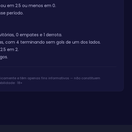
cou em 2.5 ou menos em
0
.
se período.
vitórias
,
0
empates
e
1
derrota
.
das, com
4
terminando sem gols de um dos lados.
 2.5 em
2
.
gos.
micamente e têm apenas fins informativos — não constituem
ilidade · 18+