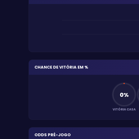
CHANCE DE VITÓRIA EM %
0
%
VITÓRIA CASA
ODDS PRÉ-JOGO