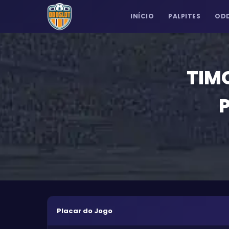
INÍCIO
PALPITES
ODD
TIMO
P
Placar do Jogo