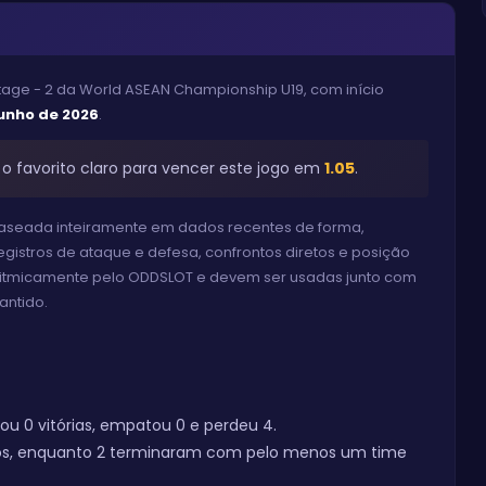
tage - 2
da
World
ASEAN Championship U19
, com início
junho de 2026
.
o favorito claro para vencer este jogo em
1.05
.
aseada inteiramente em dados recentes de forma,
registros de ataque e defesa, confrontos diretos e posição
goritmicamente pelo ODDSLOT e devem ser usadas junto com
antido.
tou
0
vitórias
, empatou
0
e perdeu
4
.
os, enquanto
2
terminaram com pelo menos um time