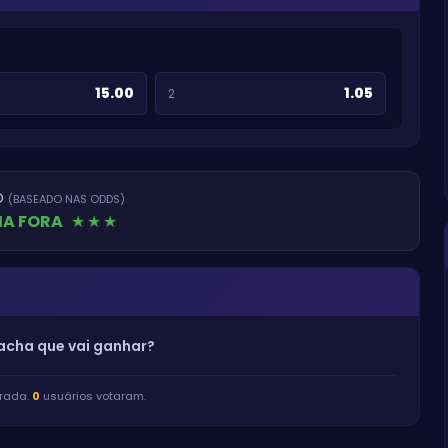
15.00
1.05
2
O
(BASEADO NAS ODDS)
IA FORA
★
★
★
cha que vai ganhar?
rada.
0
usuários votaram.