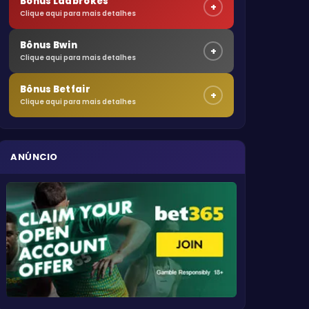
Bônus Ladbrokes
+
Clique aqui para mais detalhes
Bônus Bwin
+
Clique aqui para mais detalhes
Bônus Betfair
+
Clique aqui para mais detalhes
ANÚNCIO