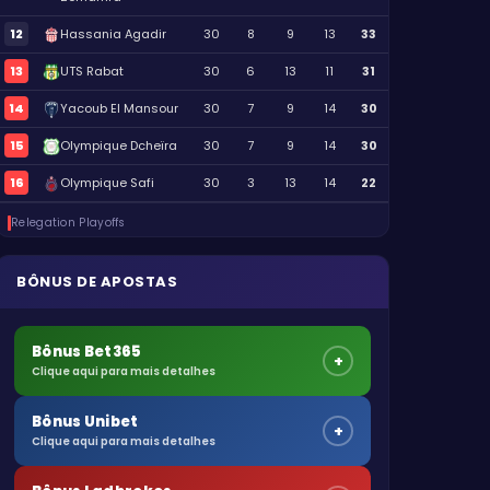
12
Hassania Agadir
30
8
9
13
33
13
UTS Rabat
30
6
13
11
31
14
Yacoub El Mansour
30
7
9
14
30
15
Olympique Dcheïra
30
7
9
14
30
16
Olympique Safi
30
3
13
14
22
Relegation Playoffs
BÔNUS DE APOSTAS
Bônus Bet365
+
Clique aqui para mais detalhes
Bônus Unibet
+
Clique aqui para mais detalhes