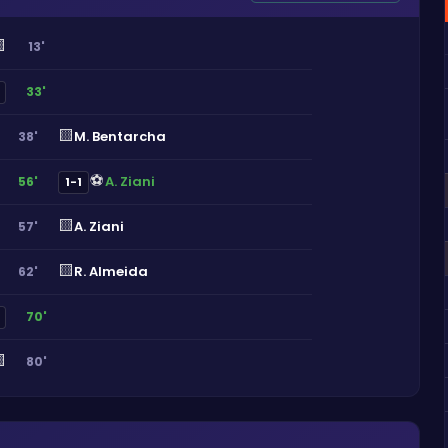

13'
33'
🟨
M. Bentarcha
38'
⚽
A. Ziani
56'
1-1
🟨
A. Ziani
57'
🟨
R. Almeida
62'
70'

80'