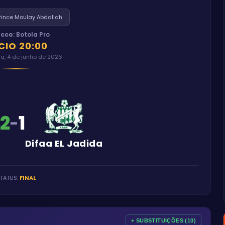
rince Moulay Abdallah
cco
:
Botola Pro
ÍCIO
20:00
ra, 4 de junho de 2026
2
1
-
Difaa EL Jadida
TATUS
:
FINAL
+ SUBSTITUIÇÕES (10)