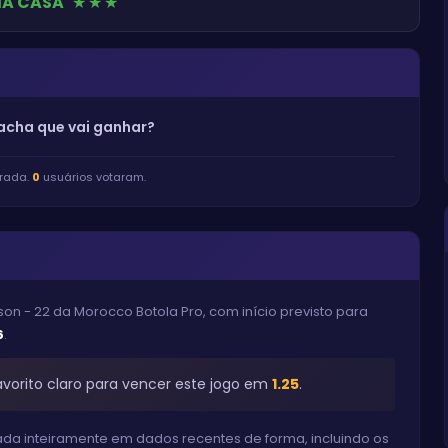
IA CASA
★
★
★
cha que vai ganhar?
rada.
0
usuários votaram.
son - 22
da
Morocco
Botola Pro
, com início previsto para
6
.
avorito claro para vencer este jogo em
1.25
.
da inteiramente em dados recentes de forma, incluindo os