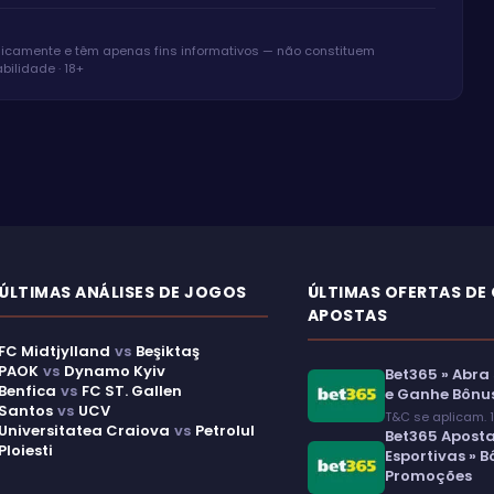
micamente e têm apenas fins informativos — não constituem
ilidade · 18+
ÚLTIMAS ANÁLISES DE JOGOS
ÚLTIMAS OFERTAS DE
APOSTAS
FC Midtjylland
vs
Beşiktaş
PAOK
vs
Dynamo Kyiv
Bet365 » Abra
Benfica
vs
FC ST. Gallen
e Ganhe Bônu
Santos
vs
UCV
T&C se aplicam. 
Universitatea Craiova
vs
Petrolul
Bet365 Apost
Ploiesti
Esportivas » B
Promoções