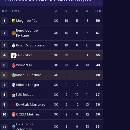
NR
TIME
J
V
E
D
PTS
1
Maghreb Fès
30
16
11
3
59
Renaissance
30
16
9
5
57
2
Berkane
3
Raja Casablanca
30
16
8
6
56
4
FAR Rabat
30
13
16
1
55
5
Wydad AC
30
13
4
13
43
6
Difaa EL Jadida
30
9
13
8
40
7
Ittihad Tanger
30
9
12
9
39
8
FUS Rabat
30
9
10
11
37
9
Kawkab Marrakech
30
8
12
10
36
10
CODM Meknès
30
9
9
12
36
CR Khemis
30
8
9
13
33
11
Zemamra