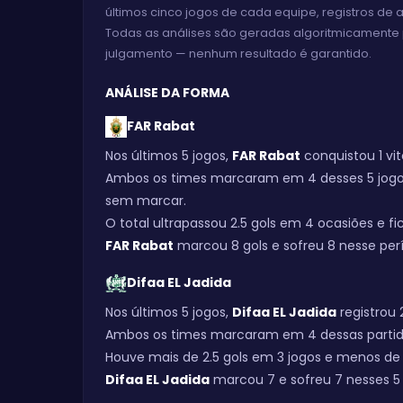
últimos cinco jogos de cada equipe, registros de a
Todas as análises são geradas algoritmicamente
julgamento — nenhum resultado é garantido.
ANÁLISE DA FORMA
FAR Rabat
Nos últimos
5
jogos,
FAR Rabat
conquistou
1
vit
Ambos os times marcaram em
4
desses
5
jog
sem marcar.
O total ultrapassou 2.5 gols em
4
ocasiões
e fi
FAR Rabat
marcou
8
gols e sofreu
8
nesse per
Difaa EL Jadida
Nos últimos
5
jogos,
Difaa EL Jadida
registrou
Ambos os times marcaram em
4
dessas parti
Houve mais de 2.5 gols em
3
jogos
e menos de
Difaa EL Jadida
marcou
7
e sofreu
7
nesses
5