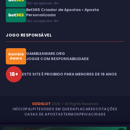
T&C se aplicam. 18+
Bet365 Criador de Apostas » Aposta
Personalizada
T&C se aplicam. 18+
JOGO RESPONSÁVEL
GAMBLEAWARE.ORG
Gamble
Aware
JOGUE COM RESPONSABILIDADE
18+
ESTE SITE É PROIBIDO PARA MENORES DE 18 ANOS
ODDSLOT
2026
| All Rights Reserved
INÍCIO
PALPITES
ODDS EM QUEDA
PLACARES
COTAÇÕES
CASAS DE APOSTAS
TERMOS
PRIVACIDADE