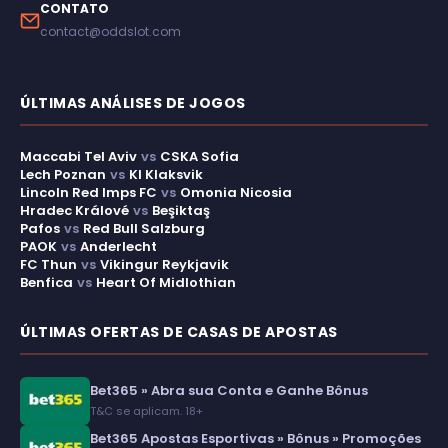
CONTATO
contact@oddslot.com
ÚLTIMAS ANÁLISES DE JOGOS
Maccabi Tel Aviv
vs
CSKA Sofia
Lech Poznan
vs
KI Klaksvik
Lincoln Red Imps FC
vs
Omonia Nicosia
Hradec Králové
vs
Beşiktaş
Pafos
vs
Red Bull Salzburg
PAOK
vs
Anderlecht
FC Thun
vs
Vikingur Reykjavik
Benfica
vs
Heart Of Midlothian
ÚLTIMAS OFERTAS DE CASAS DE APOSTAS
Bet365 » Abra sua Conta e Ganhe Bônus
T&C se aplicam. 18+
Bet365 Apostas Esportivas » Bônus » Promoções