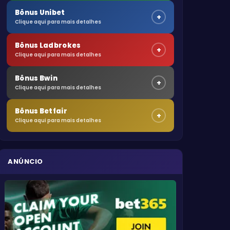
Bônus Unibet
+
Clique aqui para mais detalhes
Bônus Ladbrokes
+
Clique aqui para mais detalhes
Bônus Bwin
+
Clique aqui para mais detalhes
Bônus Betfair
+
Clique aqui para mais detalhes
ANÚNCIO