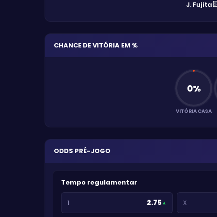

J. Fujita
CHANCE DE VITÓRIA EM %
0
%
VITÓRIA CASA
ODDS PRÉ-JOGO
Tempo regulamentar
2.75
1
X
▲