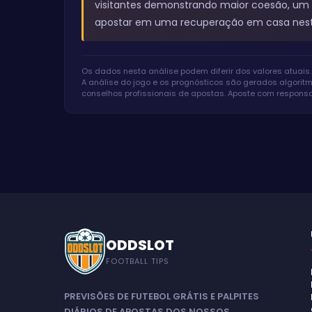
visitantes demonstrando maior coesão, um e
apostar em uma recuperação em casa nest
Os dados nesta análise podem diferir dos valores atuais.
A análise do jogo e os prognósticos são gerados algorit
conselhos profissionais de apostas. Aposte com responsab
ODDSLOT
FOOTBALL TIPS
PREVISÕES DE FUTEBOL GRÁTIS E PALPITES
DIÁRIOS DE APOSTAS DOS NOSSOS