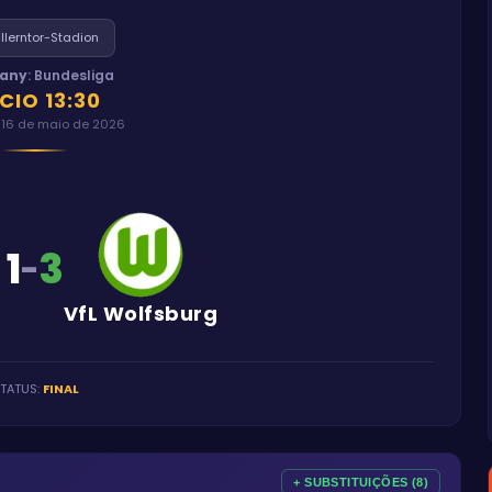
llerntor-Stadion
any
:
Bundesliga
ÍCIO
13:30
 16 de maio de 2026
1
3
-
VfL Wolfsburg
TATUS
:
FINAL
+ SUBSTITUIÇÕES (8)