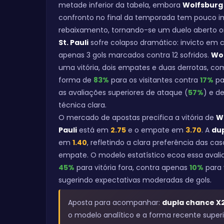
metade inferior da tabela, embora
Wolfsburg
confronto no final da temporada tem pouco im
rebaixamento, tornando-se um duelo aberto ond
St. Pauli
sofre colapso dramático: invicto em 
apenas 3 gols marcados contra 12 sofridos.
Wo
uma vitória, dois empates e duas derrotas, com
forma de
83%
para os visitantes contra
17%
pa
as avaliações superiores de ataque (
57%
) e d
técnica clara.
O mercado de apostas precifica a vitória de
W
Pauli
está em
2.75
e o empate em
3.70
. A
du
em
1.40
, refletindo a clara preferência das c
empate. O modelo estatístico ecoa essa avali
45%
para vitória fora, contra apenas
10%
para 
sugerindo expectativas moderadas de gols.
Aposta para acompanhar:
dupla chance X
o modelo analítico e a forma recente super