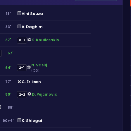
🟨
Vini Souza
18'
🟨
A. Daghim
33'
⚽
K. Koulierakis
37'
0-1
57'
N. Vasilj
⚽
64'
2-1
(OG)
❌
C. Eriksen
77'
⚽
D. Pejcinovic
80'
2-2

88'
🟨
K. Shiogai
90+4'