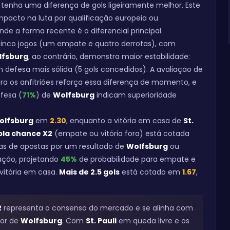
tenha uma diferença de gols ligeiramente melhor. Este
pacto na luta por qualificação europeia ou
e a forma recente é o diferencial principal.
cinco jogos (um empate e quatro derrotas), com
lfsburg
, ao contrário, demonstra maior estabilidade:
 defesa mais sólida (5 gols concedidos). A avaliação de
ra os anfitriões reforça essa diferença de momento, e
efesa (
71%
) de
Wolfsburg
indicam superioridade
olfsburg
em
2.30
, enquanto a vitória em casa de
St.
pla chance X2
(empate ou vitória fora) está cotada
asas de apostas por um resultado de
Wolfsburg
ou
ação, projetando
45%
de probabilidade para empate e
vitória em casa.
Mais de 2.5 gols
está cotado em
1.67
,
2
representa o consenso do mercado e se alinha com
ior de
Wolfsburg
. Com
St. Pauli
em queda livre e os