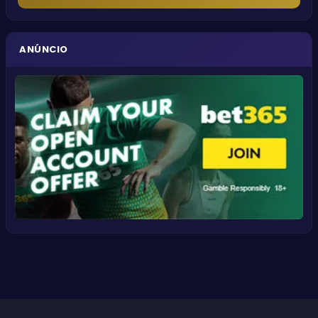
ANÚNCIO