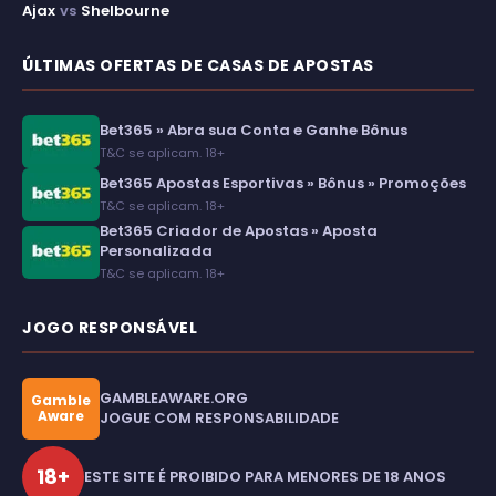
Ajax
vs
Shelbourne
ÚLTIMAS OFERTAS DE CASAS DE APOSTAS
Bet365 » Abra sua Conta e Ganhe Bônus
T&C se aplicam. 18+
Bet365 Apostas Esportivas » Bônus » Promoções
T&C se aplicam. 18+
Bet365 Criador de Apostas » Aposta
Personalizada
T&C se aplicam. 18+
JOGO RESPONSÁVEL
GAMBLEAWARE.ORG
Gamble
Aware
JOGUE COM RESPONSABILIDADE
18+
ESTE SITE É PROIBIDO PARA MENORES DE 18 ANOS