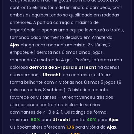
Cruijff Arena
em domingo, 24 de maio de 2026. Este
confronto eliminatório determinará o campeão, com
ambas as equipes tendo se qualificado em rodadas
anteriores. A partida carrega o máximo de
importância — apenas uma equipe levantará o troféu,
tornando cada momento decisivo em Amsterdã.
Ajax
chega com momentum misto: 2 vitórias, 2
empates e 1 derrota nos últimos cinco jogos,
marcando 7 e sofrendo 4 gols. Porém, sofreram uma
dolorosa
derrota de 2-1 para o Utrecht
há apenas
duas semanas.
Utrecht
, em contraste, está em
forma brilhante com 4 vitórias nos últimos 5 jogos (9
gols marcados, 8 sofridos). O histórico recente
favorece os visitantes — Utrecht venceu três dos
últimos cinco confrontos, incluindo vitórias
dominantes de 4-0 e 2-1. Os ratings de forma
mostram
60%
para
Utrecht
contra
40%
para
Ajax
.
Os bookmakers oferecem
1.75
para vitória do
Ajax
,