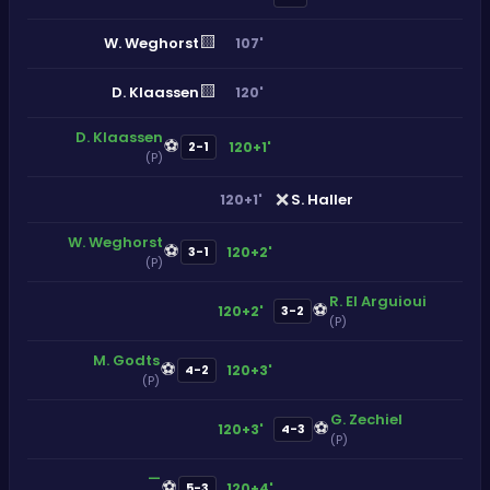
🟨
W. Weghorst
107'
🟨
D. Klaassen
120'
D. Klaassen
⚽
120+1'
2-1
(P)
❌
S. Haller
120+1'
W. Weghorst
⚽
120+2'
3-1
(P)
R. El Arguioui
⚽
120+2'
3-2
(P)
M. Godts
⚽
120+3'
4-2
(P)
G. Zechiel
⚽
120+3'
4-3
(P)
—
⚽
120+4'
5-3