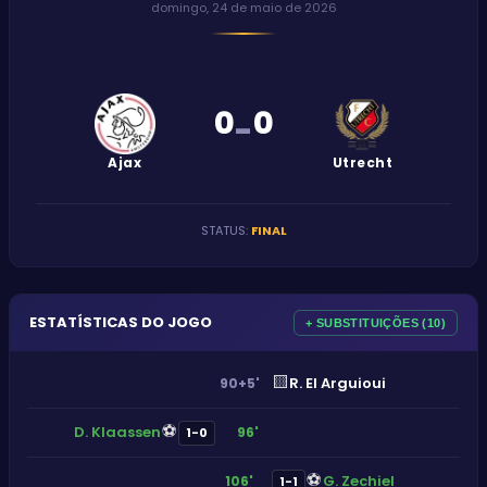
domingo, 24 de maio de 2026
0
0
-
Ajax
Utrecht
STATUS
:
FINAL
ESTATÍSTICAS DO JOGO
+ SUBSTITUIÇÕES (10)
🟨
R. El Arguioui
90+5'
⚽
D. Klaassen
96'
1-0
⚽
G. Zechiel
106'
1-1