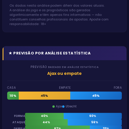
Os dados nesta análise podem diferir dos valores atuais.
A análise do jogo e os prognósticos são gerados
algoritmicamente e têm apenas fins informativos — não
constituem conselhos profissionais de apostas. Aposte com
responsabilidade · 18+
★
PREVISÃO POR ANÁLISE ESTATÍSTICA
PREVISÃO
BASEADO EM ANÁLISE ESTATÍSTICA
Ajax ou empate
CASA
EMPATE
FORA
10%
45%
45%
Ajax
Utrecht
FORMA
40%
60%
ATAQUE
44%
56%
DEFESA
67%
33%