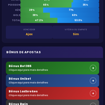
POISSON
65%
35%
H2H
29%
71%
GOLS
38%
63%
TOTAL
47.2%
53.0%
VENCEDOR
VITÓRIA OU EMPATE
Ajax
Sim
BÔNUS DE APOSTAS
Bônus Bet365
+
Clique aqui para mais detalhes
Bônus Unibet
+
Clique aqui para mais detalhes
Bônus Ladbrokes
+
Clique aqui para mais detalhes
Bônus Bwin