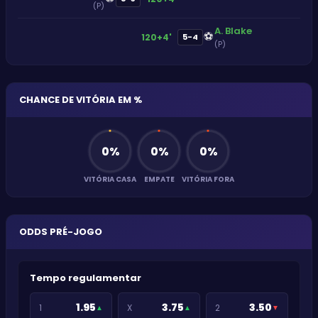
(P)
A. Blake
⚽
120+4'
5-4
(P)
CHANCE DE VITÓRIA EM %
0
%
0
%
0
%
VITÓRIA CASA
EMPATE
VITÓRIA FORA
ODDS PRÉ-JOGO
Tempo regulamentar
1.95
3.75
3.50
1
X
2
▲
▲
▼