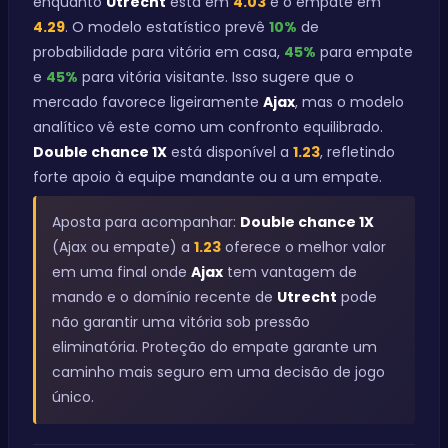
enquanto
Utrecht
está em
4.03
e o empate em
4.29
. O modelo estatístico prevê
10%
de
probabilidade para vitória em casa,
45%
para empate
e
45%
para vitória visitante. Isso sugere que o
mercado favorece ligeiramente
Ajax
, mas o modelo
analítico vê este como um confronto equilibrado.
Double chance 1X
está disponível a
1.23
, refletindo
forte apoio à equipe mandante ou a um empate.
Aposta para acompanhar:
Double chance 1X
(Ajax ou empate) a
1.23
oferece o melhor valor
em uma final onde
Ajax
tem vantagem de
mando e o domínio recente de
Utrecht
pode
não garantir uma vitória sob pressão
eliminatória. Proteção do empate garante um
caminho mais seguro em uma decisão de jogo
único.