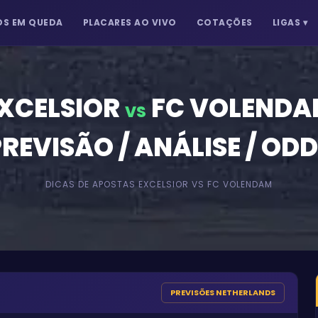
S EM QUEDA
PLACARES AO VIVO
COTAÇÕES
LIGAS
▾
XCELSIOR
FC VOLEND
VS
REVISÃO / ANÁLISE / OD
DICAS DE APOSTAS
EXCELSIOR
VS
FC VOLENDAM
PREVISÕES NETHERLANDS