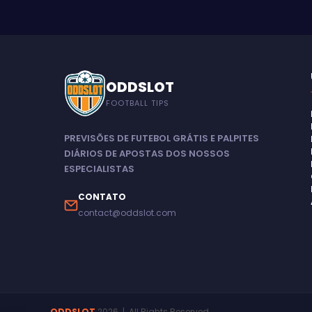
ODDSLOT
FOOTBALL TIPS
PREVISÕES DE FUTEBOL GRÁTIS E PALPITES
DIÁRIOS DE APOSTAS DOS NOSSOS
ESPECIALISTAS
CONTATO
contact@oddslot.com
ODDSLOT
2026
| All Rights Reserved