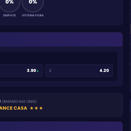
0
%
0
%
EMPATE
VITÓRIA FORA
3.90
4.20
2
▲
O
(BASEADO NAS ODDS)
ANCE CASA
★
★
★