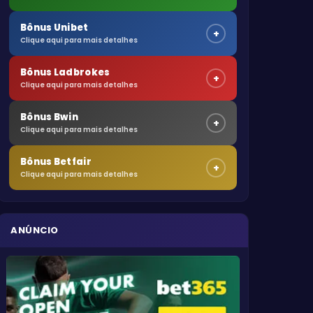
Bônus Unibet
+
Clique aqui para mais detalhes
Bônus Ladbrokes
+
Clique aqui para mais detalhes
Bônus Bwin
+
Clique aqui para mais detalhes
Bônus Betfair
+
Clique aqui para mais detalhes
ANÚNCIO