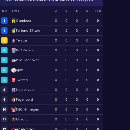
NR
TIME
J
V
E
D
PTS
1
Cambuur
0
0
0
0
0
2
Fortuna Sittard
0
0
0
0
0
3
Telstar
0
0
0
0
0
4
PEC Zwolle
0
0
0
0
0
5
PSV Eindhoven
0
0
0
0
0
6
Ajax
0
0
0
0
0
7
Twente
0
0
0
0
0
8
Heerenveen
0
0
0
0
0
9
Feyenoord
0
0
0
0
0
10
NEC Nijmegen
0
0
0
0
0
11
Utrecht
0
0
0
0
0
12
AZ Alkmaar
0
0
0
0
0