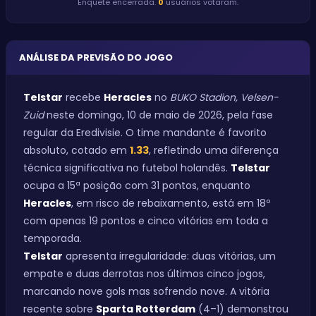
Enquete encerrada.
0
usuários votaram.
ANÁLISE DA PREVISÃO DO JOGO
Telstar
recebe
Heracles
no
BUKO Stadion, Velsen-
Zuid
neste domingo, 10 de maio de 2026, pela fase
regular da Eredivisie. O time mandante é favorito
absoluto, cotado em
1.33
, refletindo uma diferença
técnica significativa no futebol holandês.
Telstar
ocupa a 15ª posição com 31 pontos, enquanto
Heracles
, em risco de rebaixamento, está em 18º
com apenas 19 pontos e cinco vitórias em toda a
temporada.
Telstar
apresenta irregularidade: duas vitórias, um
empate e duas derrotas nos últimos cinco jogos,
marcando nove gols mas sofrendo nove. A vitória
recente sobre
Sparta Rotterdam
(4–1) demonstrou