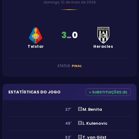
domingo, 10 de maio de 2026
3
0
-
Telstar
Heracles
STATUS
:
FINAL
ESTATÍSTICAS DO JOGO
+ SUBSTITUIÇÕES (9)
🟨
M. Benita
27'
🟨
L. Kulenovic
45'
🟨
T. van Gilst
53'