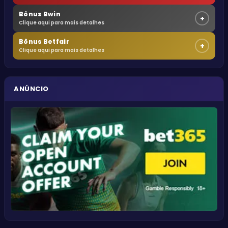
Bônus Bwin
+
Clique aqui para mais detalhes
Bônus Betfair
+
Clique aqui para mais detalhes
ANÚNCIO