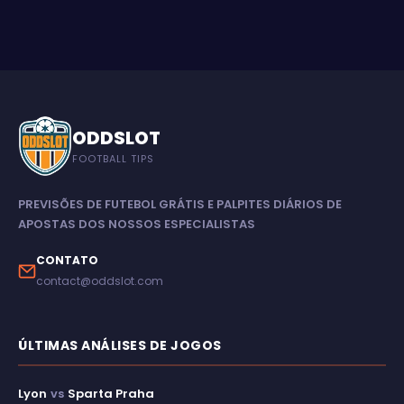
ODDSLOT
FOOTBALL TIPS
PREVISÕES DE FUTEBOL GRÁTIS E PALPITES DIÁRIOS DE
APOSTAS DOS NOSSOS ESPECIALISTAS
CONTATO
contact@oddslot.com
ÚLTIMAS ANÁLISES DE JOGOS
Lyon
vs
Sparta Praha