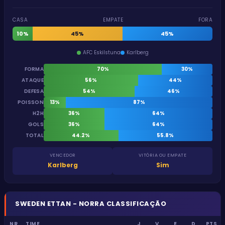
CASA
EMPATE
FORA
10%
45%
45%
AFC Eskilstuna
Karlberg
FORMA
70%
30%
ATAQUE
56%
44%
DEFESA
54%
46%
POISSON
13%
87%
H2H
36%
64%
GOLS
36%
64%
TOTAL
44.2%
55.8%
VENCEDOR
VITÓRIA OU EMPATE
Karlberg
Sim
SWEDEN
ETTAN - NORRA
CLASSIFICAÇÃO
NR
TIME
J
V
E
D
PTS