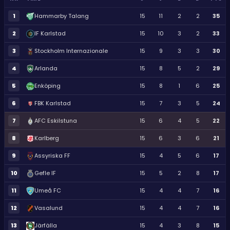
1
Hammarby Talang
15
11
2
2
35
2
IF Karlstad
15
10
3
2
33
3
Stockholm Internazionale
15
9
3
3
30
4
Arlanda
15
8
5
2
29
5
Enköping
15
8
1
6
25
6
FBK Karlstad
15
7
3
5
24
7
AFC Eskilstuna
15
6
4
5
22
8
Karlberg
15
6
3
6
21
9
Assyriska FF
15
4
5
6
17
10
Gefle IF
15
5
2
8
17
11
Umeå FC
15
4
4
7
16
12
Vasalund
15
4
4
7
16
13
Järfälla
15
4
3
8
15