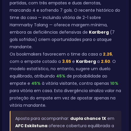
partidas, com três empates e duas derrotas,
marcando 4 e sofrendo 7 gols. O recente histórico do
time da casa — incluindo vitória de 2-1 sobre
Hammarby Talang — oferece margem mínima,
embora as deficiências defensivas de
Karlberg
(7
gols sofridos) criem oportunidades para o ataque
mandante.
Os bookmakers favorecem o time da casa a
2.26
,
com o empate cotado a
3.65
e
Karlberg
a
2.60
. O
modelo estatístico, no entanto, sugere um duelo
equilibrado, atribuindo
45%
de probabilidade ao
empate e
45%
à vitória visitante, contra apenas
10%
para vitória em casa. Esta divergência sinaliza valor na
proteção do empate em vez de apostar apenas na
vitória mandante.
Aposta para acompanhar:
dupla chance 1X
em
AFC Eskilstuna
oferece cobertura equilibrada a