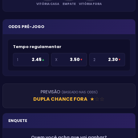
VITÓRIA CASA
EMPATE
VITÓRIA FORA
ODDS PRÉ-JOGO
Tempo regulamentar
2.45
3.50
2.30
1
X
2
▲
▼
▼
PREVISÃO
(BASEADO NAS ODDS)
DUPLA CHANCE FORA
★
★
★
ENQUETE
Quem você acha que vai ganhar?