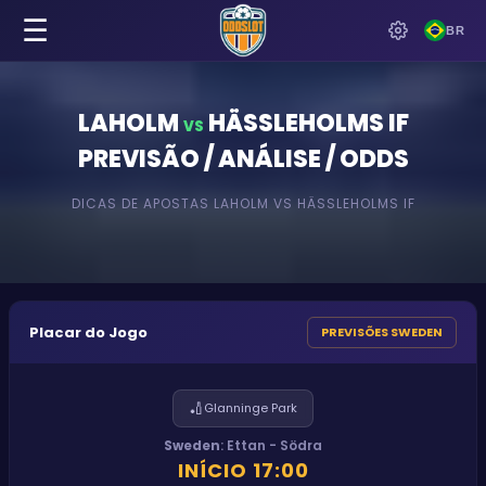
☰
BR
LAHOLM
HÄSSLEHOLMS IF
VS
PREVISÃO / ANÁLISE / ODDS
DICAS DE APOSTAS
LAHOLM
VS
HÄSSLEHOLMS IF
Placar do Jogo
PREVISÕES SWEDEN
🏏
Glanninge Park
Sweden
:
Ettan - Södra
INÍCIO
17:00