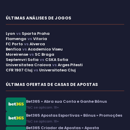
ÚLTIMAS ANÁLISES DE JOGOS
Lyon
vs
Sparta Praha
Flamengo
vs
Vitoria
FC Porto
vs
Alverca
Benfica
vs
Academico Viseu
Moreirense
vs
SC Braga
Septemvri Sofia
vs
CSKA Sofia
Universitatea Craiova
vs
Arges Pitesti
CFR 1907 Cluj
vs
Universitatea Cluj
ÚLTIMAS OFERTAS DE CASAS DE APOSTAS
Bet365 » Abra sua Conta e Ganhe Bônus
T&C se aplicam. 18+
Bet365 Apostas Esportivas » Bônus » Promoções
T&C se aplicam. 18+
Bet365 Criador de Apostas » Aposta