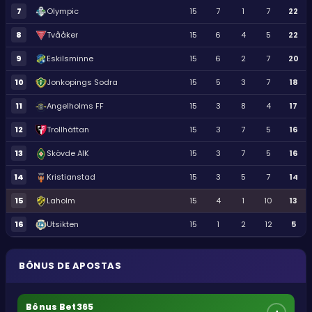
7
Olympic
15
7
1
7
22
8
Tvååker
15
6
4
5
22
9
Eskilsminne
15
6
2
7
20
10
Jonkopings Sodra
15
5
3
7
18
11
Angelholms FF
15
3
8
4
17
12
Trollhättan
15
3
7
5
16
13
Skövde AIK
15
3
7
5
16
14
Kristianstad
15
3
5
7
14
15
Laholm
15
4
1
10
13
16
Utsikten
15
1
2
12
5
BÔNUS DE APOSTAS
Bônus Bet365