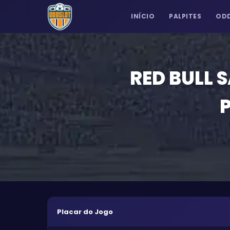
INÍCIO
PALPITES
ODD
RED BULL 
P
Placar do Jogo