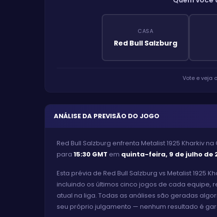
Quem você a
CASA
Red Bull Salzburg
Vote e veja 
ANÁLISE DA PREVISÃO DO JOGO
Red Bull Salzburg
enfrenta
Metalist 1925 Kharkiv
na 
para
15:30
GMT
em
quinta-feira, 9 de julho de
Esta prévia de
Red Bull Salzburg
vs
Metalist 1925 Kh
incluindo os últimos cinco jogos de cada equipe, 
atual na liga. Todas as análises são geradas al
seu próprio julgamento — nenhum resultado é gar