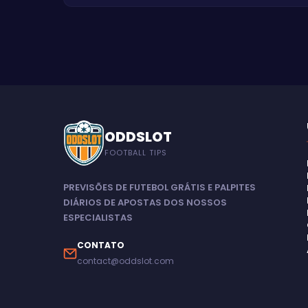
ODDSLOT
FOOTBALL TIPS
PREVISÕES DE FUTEBOL GRÁTIS E PALPITES
DIÁRIOS DE APOSTAS DOS NOSSOS
ESPECIALISTAS
CONTATO
contact@oddslot.com