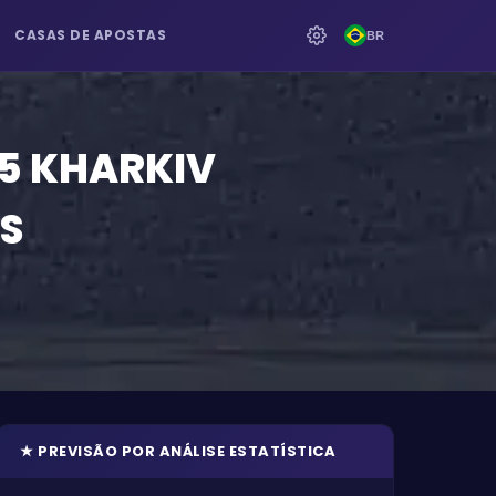
CASAS DE APOSTAS
BR
25 KHARKIV
DS
★
PREVISÃO POR ANÁLISE ESTATÍSTICA