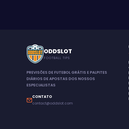
ODDSLOT
FOOTBALL TIPS
PREVISÕES DE FUTEBOL GRÁTIS E PALPITES
DIÁRIOS DE APOSTAS DOS NOSSOS
ESPECIALISTAS
CONTATO
contact@oddslot.com