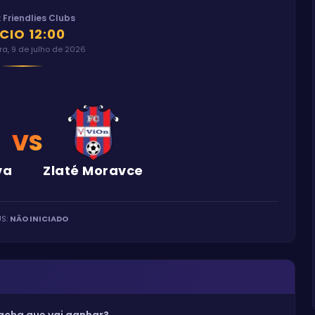
:
Friendlies Clubs
ÍCIO
12:00
ra, 9 de julho de 2026
VS
va
Zlaté Moravce
US
:
NÃO INICIADO