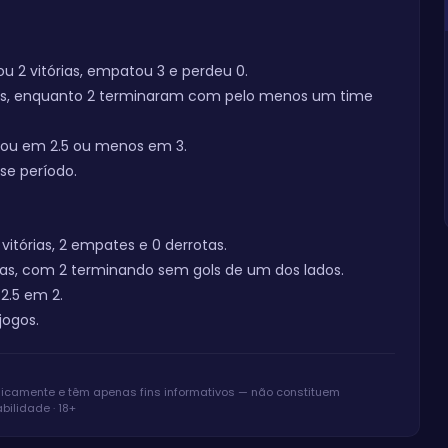
tou
2
vitórias
, empatou
3
e perdeu
0
.
s, enquanto
2
terminaram com pelo menos um time
cou em 2.5 ou menos em
3
.
se período.
vitórias
,
2
empates
e
0
derrotas
.
das, com
2
terminando sem gols de um dos lados.
 2.5 em
2
.
jogos.
micamente e têm apenas fins informativos — não constituem
ilidade · 18+