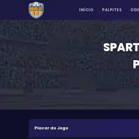
INÍCIO
PALPITES
ODD
SPAR
P
Placar do Jogo