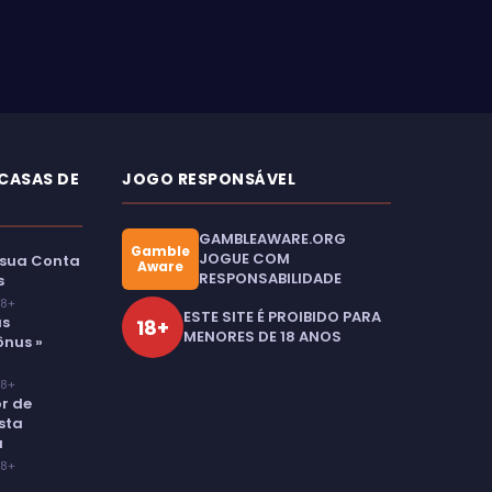
 CASAS DE
JOGO RESPONSÁVEL
GAMBLEAWARE.ORG
Gamble
JOGUE COM
 sua Conta
Aware
RESPONSABILIDADE
s
18+
ESTE SITE É PROIBIDO PARA
as
18+
MENORES DE 18 ANOS
ônus »
18+
r de
sta
a
18+