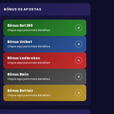
BÔNUS DE APOSTAS
Bônus Bet365
+
Clique aqui para mais detalhes
Bônus Unibet
+
Clique aqui para mais detalhes
Bônus Ladbrokes
+
Clique aqui para mais detalhes
Bônus Bwin
+
Clique aqui para mais detalhes
Bônus Betfair
+
Clique aqui para mais detalhes