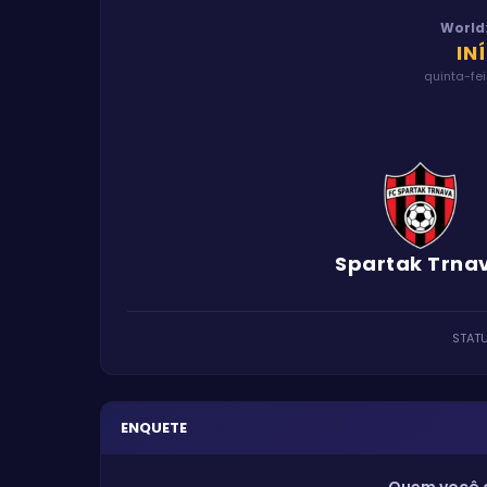
World
IN
quinta-fei
Spartak Trna
STAT
ENQUETE