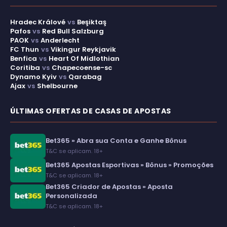
Hradec Králové
vs
Beşiktaş
Pafos
vs
Red Bull Salzburg
PAOK
vs
Anderlecht
FC Thun
vs
Vikingur Reykjavik
Benfica
vs
Heart Of Midlothian
Coritiba
vs
Chapecoense-sc
Dynamo Kyiv
vs
Qarabag
Ajax
vs
Shelbourne
ÚLTIMAS OFERTAS DE CASAS DE APOSTAS
Bet365 » Abra sua Conta e Ganhe Bônus
T&C se aplicam. 18+
Bet365 Apostas Esportivas » Bônus » Promoções
T&C se aplicam. 18+
Bet365 Criador de Apostas » Aposta
Personalizada
T&C se aplicam. 18+