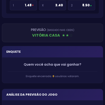
1.48
3.40
8.50
1
X
2
▼
▲
PREVISÃO
(BASEADO NAS ODDS)
VITÓRIA CASA
★
★
★
ENQUETE
Quem você acha que vai ganhar?
Enquete encerrada.
0
usuários votaram.
ANÁLISE DA PREVISÃO DO JOGO