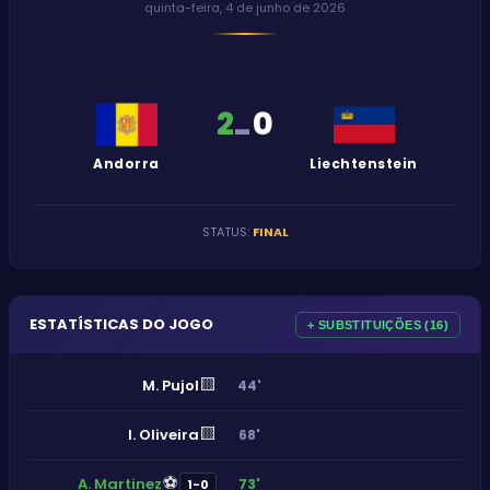
quinta-feira, 4 de junho de 2026
2
0
-
Andorra
Liechtenstein
STATUS
:
FINAL
ESTATÍSTICAS DO JOGO
+ SUBSTITUIÇÕES (16)
🟨
M. Pujol
44'
🟨
I. Oliveira
68'
⚽
A. Martinez
73'
1-0