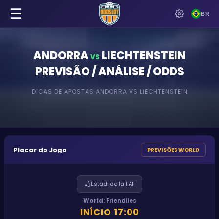
☰
BR
ANDORRA
LIECHTENSTEIN
VS
PREVISÃO / ANÁLISE / ODDS
DICAS DE APOSTAS
ANDORRA
VS
LIECHTENSTEIN
Placar do Jogo
PREVISÕES WORLD
🏏
Estadi de la FAF
World
:
Friendlies
INÍCIO
17:00