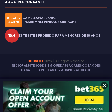
JOGO RESPONSÁVEL
GAMBLEAWARE.ORG
Gamble
Aware
JOGUE COM RESPONSABILIDADE
18+
ESTE SITE É PROIBIDO PARA MENORES DE 18 ANOS
ODDSLOT
2026
| All Rights Reserved
INÍCIO
PALPITES
ODDS EM QUEDA
PLACARES
COTAÇÕES
CASAS DE APOSTAS
TERMOS
PRIVACIDADE