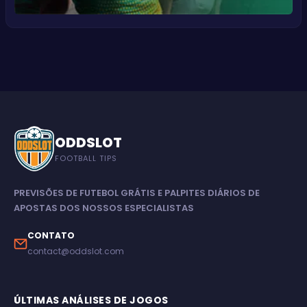
ODDSLOT
FOOTBALL TIPS
PREVISÕES DE FUTEBOL GRÁTIS E PALPITES DIÁRIOS DE
APOSTAS DOS NOSSOS ESPECIALISTAS
CONTATO
contact@oddslot.com
ÚLTIMAS ANÁLISES DE JOGOS