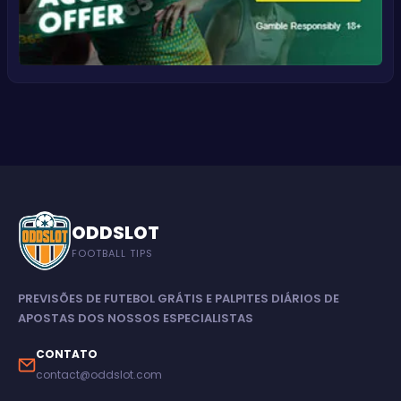
ODDSLOT
FOOTBALL TIPS
PREVISÕES DE FUTEBOL GRÁTIS E PALPITES DIÁRIOS DE
APOSTAS DOS NOSSOS ESPECIALISTAS
CONTATO
contact@oddslot.com