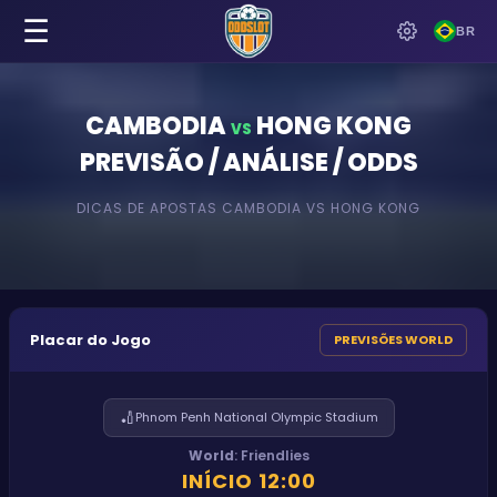
☰
BR
CAMBODIA
HONG KONG
VS
PREVISÃO / ANÁLISE / ODDS
DICAS DE APOSTAS
CAMBODIA
VS
HONG KONG
Placar do Jogo
PREVISÕES WORLD
🏏
Phnom Penh National Olympic Stadium
World
:
Friendlies
INÍCIO
12:00