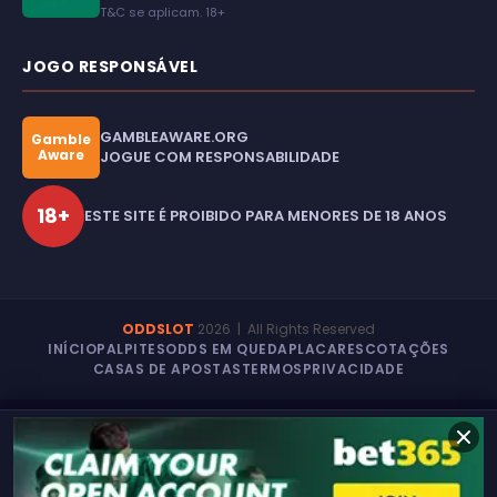
T&C se aplicam. 18+
JOGO RESPONSÁVEL
GAMBLEAWARE.ORG
Gamble
Aware
JOGUE COM RESPONSABILIDADE
18+
ESTE SITE É PROIBIDO PARA MENORES DE 18 ANOS
ODDSLOT
2026
| All Rights Reserved
INÍCIO
PALPITES
ODDS EM QUEDA
PLACARES
COTAÇÕES
CASAS DE APOSTAS
TERMOS
PRIVACIDADE