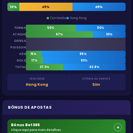
10%
45%
45%
Cambodia
Hong Kong
FORMA
50%
50%
ATAQUE
67%
33%
DEFESA
POISSON
H2H
15%
85%
GOLS
17%
83%
TOTAL
37.3%
62.8%
VENCEDOR
VITÓRIA OU EMPATE
Hong Kong
Sim
BÔNUS DE APOSTAS
Bônus Bet365
+
Clique aqui para mais detalhes