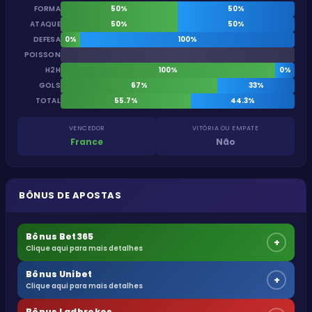
FORMA
50%
50%
ATAQUE
50%
50%
DEFESA
0%
100%
POISSON
H2H
100%
0%
GOLS
67%
33%
TOTAL
55.7%
44.3%
VENCEDOR
VITÓRIA OU EMPATE
France
Não
BÔNUS DE APOSTAS
Bônus Bet365
+
Clique aqui para mais detalhes
Bônus Unibet
+
Clique aqui para mais detalhes
Bônus Ladbrokes