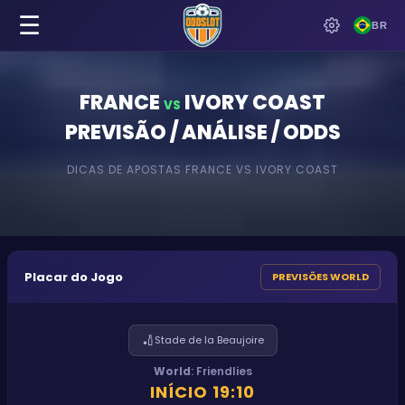
☰
BR
FRANCE
IVORY COAST
VS
PREVISÃO / ANÁLISE / ODDS
DICAS DE APOSTAS
FRANCE
VS
IVORY COAST
Placar do Jogo
PREVISÕES WORLD
🏏
Stade de la Beaujoire
World
:
Friendlies
INÍCIO
19:10