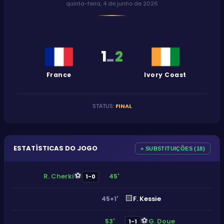
quinta-feira, 4 de junho de 2026
1
2
-
France
Ivory Coast
STATUS
:
FINAL
ESTATÍSTICAS DO JOGO
+ SUBSTITUIÇÕES (18)
⚽
R. Cherki
45'
1-0
🟨
F. Kessie
45+1'
⚽
G. Doue
53'
1-1