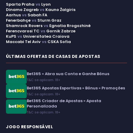
Sparta Praha
vs
Lyon
Dinamo Zagreb
vs
Kauno Žalgiris
Aarhus
vs
Sabah FA
Fenerbahçe
vs
Sturm Graz
Shamrock Rovers
vs
Egnatia Rrogozhinë
Ferencvarosi TC
vs
Gornik Zabrze
KuPS
vs
Universitatea Craiova
Maccabi Tel Aviv
vs
CSKA Sofia
ÚLTIMAS OFERTAS DE CASAS DE APOSTAS
Bet365 » Abra sua Conta e Ganhe Bônus
T&C se aplicam. 18+
Bet365 Apostas Esportivas » Bônus » Promoções
T&C se aplicam. 18+
Bet365 Criador de Apostas » Aposta
Personalizada
T&C se aplicam. 18+
JOGO RESPONSÁVEL