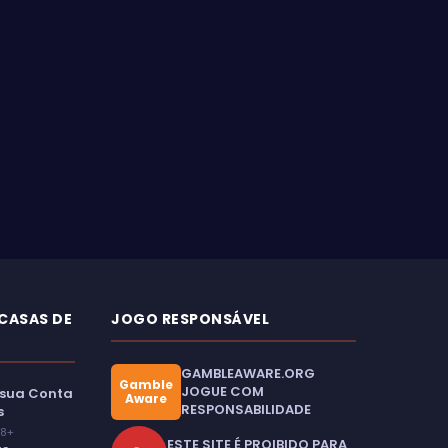
 CASAS DE
JOGO RESPONSÁVEL
GAMBLEAWARE.ORG
Gamble
JOGUE COM
 sua Conta
Aware
RESPONSABILIDADE
s
18+
ESTE SITE É PROIBIDO PARA