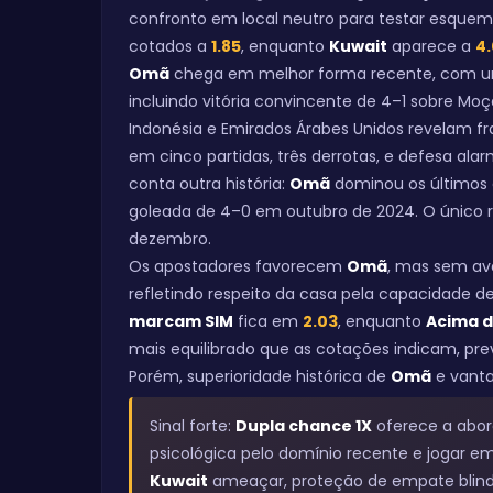
confronto em local neutro para testar esquemas 
cotados a
1.85
, enquanto
Kuwait
aparece a
4
Omã
chega em melhor forma recente, com uma 
incluindo vitória convincente de 4–1 sobre Mo
Indonésia e Emirados Árabes Unidos revelam fr
em cinco partidas, três derrotas, e defesa alar
conta outra história:
Omã
dominou os últimos e
goleada de 4–0 em outubro de 2024. O único r
dezembro.
Os apostadores favorecem
Omã
, mas sem av
refletindo respeito da casa pela capacidade d
marcam SIM
fica em
2.03
, enquanto
Acima d
mais equilibrado que as cotações indicam, pr
Porém, superioridade histórica de
Omã
e vant
Sinal forte:
Dupla chance 1X
oferece a abo
psicológica pelo domínio recente e jogar e
Kuwait
ameaçar, proteção de empate blind