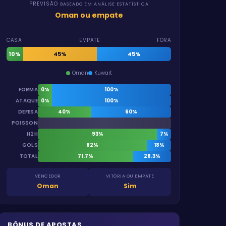
PREVISÃO
BASEADO EM ANÁLISE ESTATÍSTICA
Oman ou empate
CASA
EMPATE
FORA
10%
45%
45%
Oman
Kuwait
FORMA
0%
100%
ATAQUE
0%
100%
DEFESA
40%
60%
POISSON
H2H
93%
7%
GOLS
82%
18%
TOTAL
71.7%
28.3%
VENCEDOR
VITÓRIA OU EMPATE
Oman
Sim
BÔNUS DE APOSTAS