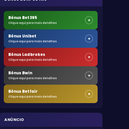
Bônus Bet365
+
Clique aqui para mais detalhes
Bônus Unibet
+
Clique aqui para mais detalhes
Bônus Ladbrokes
+
Clique aqui para mais detalhes
Bônus Bwin
+
Clique aqui para mais detalhes
Bônus Betfair
+
Clique aqui para mais detalhes
ANÚNCIO