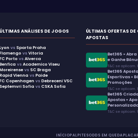
ÚLTIMAS ANÁLISES DE JOGOS
ÚLTIMAS OFERTAS DE
APOSTAS
Lyon
vs
Sparta Praha
Flamengo
vs
Vitoria
Bet365 » Abra
FC Porto
vs
Alverca
e Ganhe Bônu
Benfica
vs
Academico Viseu
T&C se aplicam. 
Moreirense
vs
SC Braga
Bet365 Apost
Rapid Vienna
vs
Paide
Esportivas » B
FC Copenhagen
vs
Debreceni VSC
Promoções
Septemvri Sofia
vs
CSKA Sofia
T&C se aplicam. 
Bet365 Criado
Apostas » Apo
Personalizad
T&C se aplicam. 
INÍCIO
PALPITES
ODDS EM QUEDA
PLACA