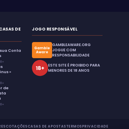
 CASAS DE
JOGO RESPONSÁVEL
GAMBLEAWARE.ORG
Gamble
JOGUE COM
 sua Conta
Aware
RESPONSABILIDADE
s
18+
ESTE SITE É PROIBIDO PARA
as
18+
MENORES DE 18 ANOS
ônus »
18+
r de
sta
a
18+
RES
COTAÇÕES
CASAS DE APOSTAS
TERMOS
PRIVACIDADE