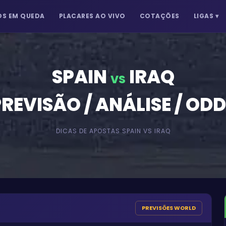
S EM QUEDA
PLACARES AO VIVO
COTAÇÕES
LIGAS
▾
SPAIN
IRAQ
VS
REVISÃO / ANÁLISE / OD
DICAS DE APOSTAS
SPAIN
VS
IRAQ
PREVISÕES WORLD