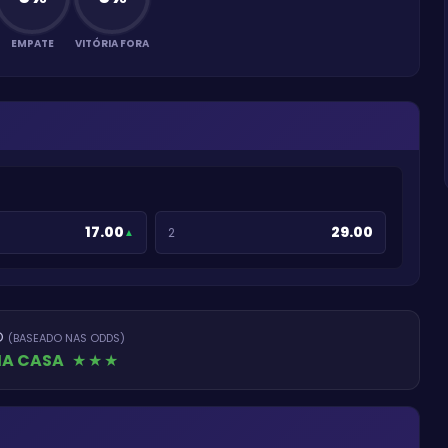
EMPATE
VITÓRIA FORA
17.00
29.00
2
▲
O
(BASEADO NAS ODDS)
IA CASA
★
★
★