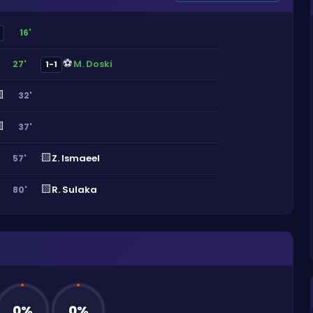
16'
⚽
M. Doski
27'
1-1

32'

37'
🟨
Z. Ismaeel
57'
🟨
R. Sulaka
80'
0
%
0
%