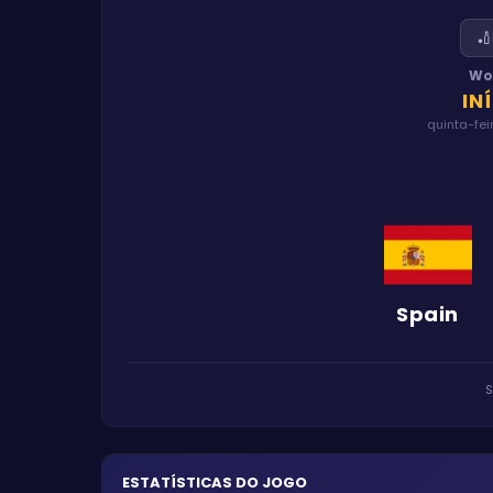
🏏
Wo
IN
quinta-fei
Spain
S
ESTATÍSTICAS DO JOGO