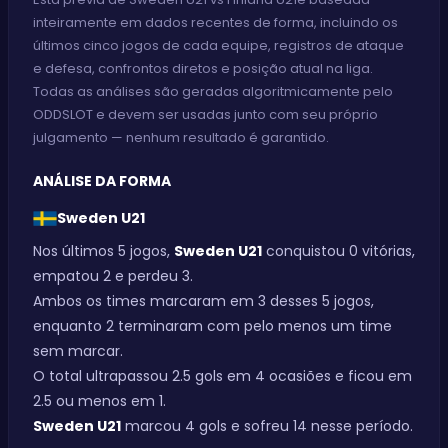
inteiramente em dados recentes de forma, incluindo os
últimos cinco jogos de cada equipe, registros de ataque
e defesa, confrontos diretos e posição atual na liga.
Todas as análises são geradas algoritmicamente pelo
ODDSLOT e devem ser usadas junto com seu próprio
julgamento — nenhum resultado é garantido.
ANÁLISE DA FORMA
Sweden U21
Nos últimos
5
jogos,
Sweden U21
conquistou
0
vitórias
,
empatou
2
e perdeu
3
.
Ambos os times marcaram em
3
desses
5
jogos,
enquanto
2
terminaram com pelo menos um time
sem marcar.
O total ultrapassou 2.5 gols em
4
ocasiões
e ficou em
2.5 ou menos em
1
.
Sweden U21
marcou
4
gols e sofreu
14
nesse período.