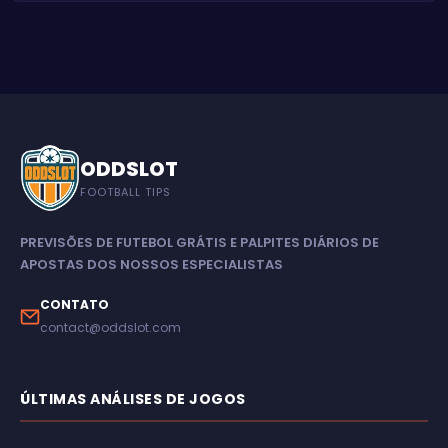
ODDSLOT
FOOTBALL TIPS
PREVISÕES DE FUTEBOL GRÁTIS E PALPITES DIÁRIOS DE
APOSTAS DOS NOSSOS ESPECIALISTAS
CONTATO
contact@oddslot.com
ÚLTIMAS ANÁLISES DE JOGOS