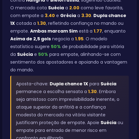
contra
Hungria
e
Bielorrússia
, sugerindo cautela.
O mercado cota
Suécia
a
2.00
como leve favorita,
com empate a
3.40
e
Grécia
a
3.30
.
Dupla chance
1X
cotada a
1.30
, refletindo confiança no mando ou
empate.
Ambas marcam Sim
está a
1.77
, enquanto
Acima de 2,5 gols
negocia a
1.95
. O modelo
estatístico sugere
50%
de probabilidade para vitória
da
Suécia
e
50%
para empate, alinhando-se com
sentimento dos apostadores e apoiando a vantagem
do mando.
Aposta-chave:
Dupla chance 1X
para
Suécia
permanece a escolha sensata a
1.30
. Embora
seja amistoso com imprevisibilidade inerente, o
ataque superior da anfitriã e a confiança
modesta do mercado na vitória visitante
justificam proteção de empate. Apoie
Suécia
ou
empate para entrada de menor risco em
confronto equilibrado.