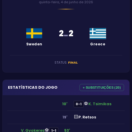
quinta-feira, 4 de junho de 2026
2
2
-
Sweden
Greece
STATUS
:
FINAL
ESTATÍSTICAS DO JOGO
+ SUBSTITUIÇÕES (20)
⚽
K. Tsimikas
10'
0-1
🟨
P. Retsos
19'
⚽
V. Gyokeres
53'
1-1