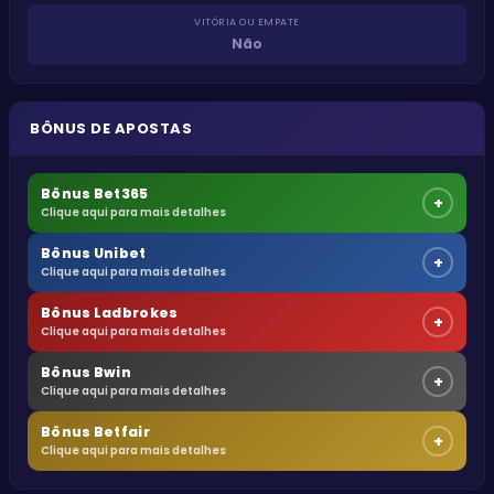
VITÓRIA OU EMPATE
Não
BÔNUS DE APOSTAS
Bônus Bet365
+
Clique aqui para mais detalhes
Bônus Unibet
+
Clique aqui para mais detalhes
Bônus Ladbrokes
+
Clique aqui para mais detalhes
Bônus Bwin
+
Clique aqui para mais detalhes
Bônus Betfair
+
Clique aqui para mais detalhes