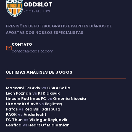
ODDSLOT
FOOTBALL TIPS
PREVISÕES DE FUTEBOL GRÁTIS E PALPITES DIÁRIOS DE
APOSTAS DOS NOSSOS ESPECIALISTAS
CONTATO
contact@oddslot.com
ÚLTIMAS ANÁLISES DE JOGOS
Maccabi Tel Aviv
vs
CSKA Sofia
Lech Poznan
vs
KI Klaksvik
Lincoln Red Imps FC
vs
Omonia Nicosia
Hradec Králové
vs
Beşiktaş
Pafos
vs
Red Bull Salzburg
PAOK
vs
Anderlecht
FC Thun
vs
Vikingur Reykjavik
Benfica
vs
Heart Of Midlothian