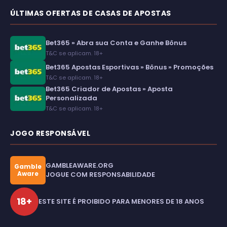
ÚLTIMAS OFERTAS DE CASAS DE APOSTAS
Bet365 » Abra sua Conta e Ganhe Bônus
T&C se aplicam. 18+
Bet365 Apostas Esportivas » Bônus » Promoções
T&C se aplicam. 18+
Bet365 Criador de Apostas » Aposta
Personalizada
T&C se aplicam. 18+
JOGO RESPONSÁVEL
GAMBLEAWARE.ORG
Gamble
Aware
JOGUE COM RESPONSABILIDADE
18+
ESTE SITE É PROIBIDO PARA MENORES DE 18 ANOS