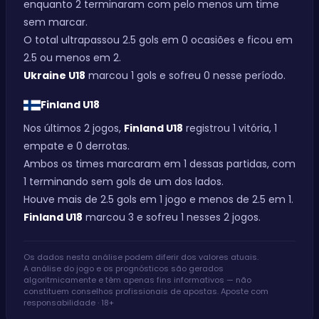
enquanto
2
terminaram com pelo menos um time
sem marcar.
O total ultrapassou 2.5 gols em
0
ocasiões
e ficou em
2.5 ou menos em
2
.
Ukraine U18
marcou
1
gols e sofreu
0
nesse período.
Finland U18
Nos últimos
2
jogos,
Finland U18
registrou
1
vitória
,
1
empate
e
0
derrotas
.
Ambos os times marcaram em
1
dessas partidas, com
1
terminando sem gols de um dos lados.
Houve mais de 2.5 gols em
1
jogo
e menos de 2.5 em
1
.
Finland U18
marcou
3
e sofreu
1
nesses
2
jogos.
Os dados nesta análise podem diferir dos valores atuais.
A análise do jogo e os prognósticos são gerados
algoritmicamente e têm apenas fins informativos — não
constituem conselhos profissionais de apostas. Aposte com
responsabilidade · 18+