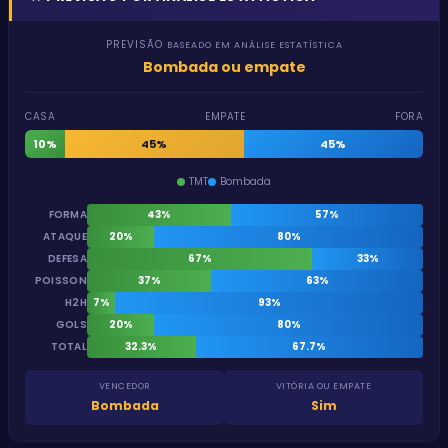
PREVISÃO
BASEADO EM ANÁLISE ESTATÍSTICA
Bombada ou empate
CASA
EMPATE
FORA
10%
45%
45%
TMT
Bombada
FORMA
43%
57%
ATAQUE
20%
80%
DEFESA
67%
33%
POISSON
37%
63%
H2H
7%
93%
GOLS
20%
80%
TOTAL
32.3%
67.7%
VENCEDOR
VITÓRIA OU EMPATE
Bombada
Sim