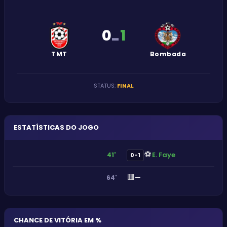
0
1
-
TMT
Bombada
STATUS
:
FINAL
ESTATÍSTICAS DO JOGO
⚽
E. Faye
41'
0-1
🟥
—
64'
CHANCE DE VITÓRIA EM %