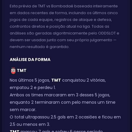
Esta prévia de
TMT
vs
Bombada
é baseada inteiramente
em dados recentes de forma, incluindo os últimos cinco
jogos de cada equipe, registros de ataque e defesa,
confrontos diretos e posição atual na liga. Todas as
análises são geradas algoritmicamente pelo ODDSLOT e
devem ser usadas junto com seu próprio julgamento —
nenhum resultado é garantido.
ANÁLISE DA FORMA
TMT
Nos últimos
5
jogos,
TMT
conquistou
2
vitórias
,
empatou
2
e perdeu
1
.
Ambos os times marcaram em
3
desses
5
jogos,
enquanto
2
terminaram com pelo menos um time
sem marcar.
O total ultrapassou 2.5 gols em
2
ocasiões
e ficou em
2.5 ou menos em
3
.
TMT
marcou
7
gols e sofreu
6
nesse período.