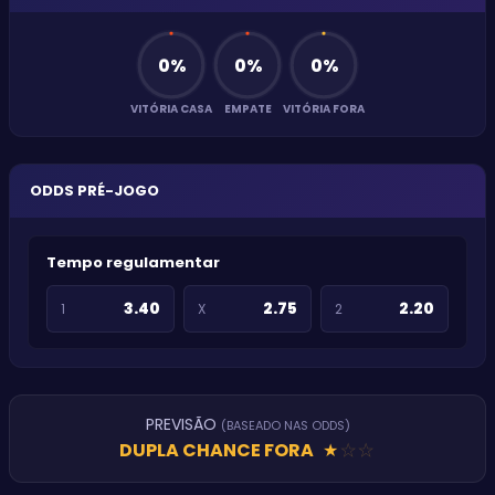
0
%
0
%
0
%
VITÓRIA CASA
EMPATE
VITÓRIA FORA
ODDS PRÉ-JOGO
Tempo regulamentar
3.40
2.75
2.20
1
X
2
PREVISÃO
(BASEADO NAS ODDS)
DUPLA CHANCE FORA
★
★
★