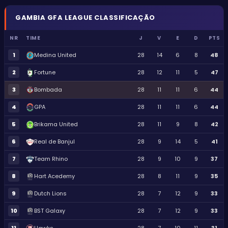
GAMBIA
GFA LEAGUE
CLASSIFICAÇÃO
NR
TIME
J
V
E
D
PTS
1
Medina United
28
14
6
8
48
2
Fortune
28
12
11
5
47
3
Bombada
28
11
11
6
44
4
GPA
28
11
11
6
44
5
Brikama United
28
11
9
8
42
6
Real de Banjul
28
9
14
5
41
7
Team Rhino
28
9
10
9
37
8
Hart Acedemy
28
8
11
9
35
9
Dutch Lions
28
7
12
9
33
10
BST Galaxy
28
7
12
9
33
11