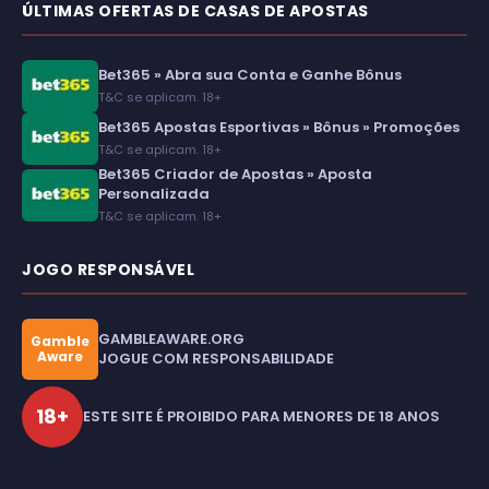
ÚLTIMAS OFERTAS DE CASAS DE APOSTAS
Bet365 » Abra sua Conta e Ganhe Bônus
T&C se aplicam. 18+
Bet365 Apostas Esportivas » Bônus » Promoções
T&C se aplicam. 18+
Bet365 Criador de Apostas » Aposta
Personalizada
T&C se aplicam. 18+
JOGO RESPONSÁVEL
GAMBLEAWARE.ORG
Gamble
Aware
JOGUE COM RESPONSABILIDADE
18+
ESTE SITE É PROIBIDO PARA MENORES DE 18 ANOS