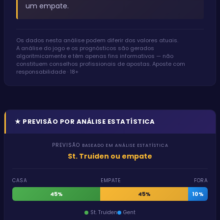
um empate.
Os dados nesta análise podem diferir dos valores atuais.
A análise do jogo e os prognósticos são gerados
algoritmicamente e têm apenas fins informativos — não
constituem conselhos profissionais de apostas. Aposte com
responsabilidade · 18+
★
PREVISÃO POR ANÁLISE ESTATÍSTICA
PREVISÃO
BASEADO EM ANÁLISE ESTATÍSTICA
St. Truiden ou empate
CASA
EMPATE
FORA
45%
45%
10%
St. Truiden
Gent