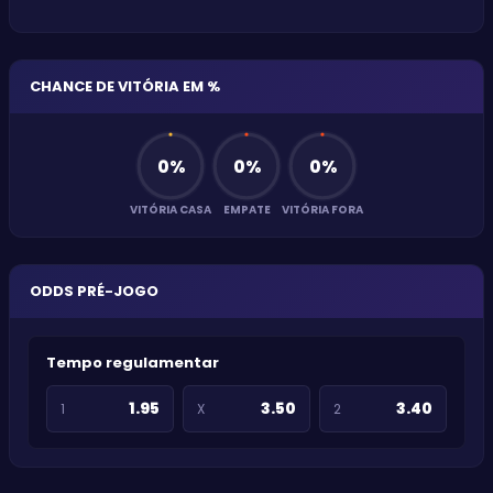
CHANCE DE VITÓRIA EM %
0
%
0
%
0
%
VITÓRIA CASA
EMPATE
VITÓRIA FORA
ODDS PRÉ-JOGO
Tempo regulamentar
1.95
3.50
3.40
1
X
2