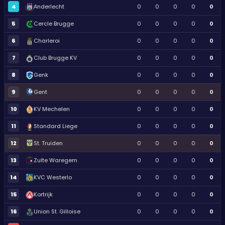
4
Anderlecht
0
0
0
0
0
5
Cercle Brugge
0
0
0
0
0
6
Charleroi
0
0
0
0
0
7
Club Brugge KV
0
0
0
0
0
8
Genk
0
0
0
0
0
9
Gent
0
0
0
0
0
10
KV Mechelen
0
0
0
0
0
11
Standard Liege
0
0
0
0
0
12
St. Truiden
0
0
0
0
0
13
Zulte Waregem
0
0
0
0
0
14
KVC Westerlo
0
0
0
0
0
15
Kortrijk
0
0
0
0
0
16
Union St. Gilloise
0
0
0
0
0