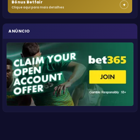
Bônus Betfair
+
Clique aqui para mais detalhes
ANÚNCIO