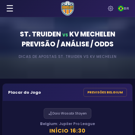
☰
BR
ST. TRUIDEN
KV MECHELEN
VS
PREVISÃO / ANÁLISE / ODDS
DICAS DE APOSTAS
ST. TRUIDEN
VS
KV MECHELEN
Placar do Jogo
PREVISÕES BELGIUM
🏏
Daio Wasabi Stayen
Belgium
:
Jupiler Pro League
INÍCIO
16:30