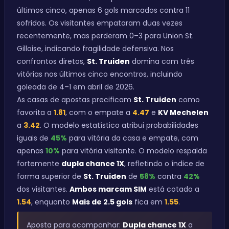
últimos cinco, apenas 6 gols marcados contra 11
sofridos. Os visitantes empataram duas vezes
recentemente, mas perderam 0–3 para Union St.
Gilloise, indicando fragilidade defensiva. Nos
confrontos diretos,
St. Truiden
domina com três
vitórias nos últimos cinco encontros, incluindo
goleada de 4–1 em abril de 2026.
As casas de apostas precificam
St. Truiden
como
favorita a
1.81
, com o empate a
4.47
e
KV Mechelen
a
3.42
. O modelo estatístico atribui probabilidades
iguais de
45%
para vitória da casa e empate, com
apenas
10%
para vitória visitante. O modelo respalda
fortemente
dupla chance 1X
, refletindo o índice de
forma superior de
St. Truiden
de
58%
contra
42%
dos visitantes.
Ambos marcam SIM
está cotado a
1.54
, enquanto
Mais de 2.5 gols
fica em
1.55
.
Aposta para acompanhar:
Dupla chance 1X
a