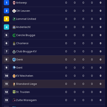
1
Antwerp
0
0
0
0
0
2
OH Leuven
0
0
0
0
0
3
Lommel United
0
0
0
0
0
4
Anderlecht
0
0
0
0
0
5
Cercle Brugge
0
0
0
0
0
6
Charleroi
0
0
0
0
0
7
Club Brugge KV
0
0
0
0
0
8
Genk
0
0
0
0
0
9
Gent
0
0
0
0
0
10
KV Mechelen
0
0
0
0
0
11
Standard Liege
0
0
0
0
0
12
St. Truiden
0
0
0
0
0
13
Zulte Waregem
0
0
0
0
0