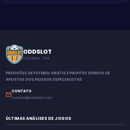
ODDSLOT
FOOTBALL TIPS
PREVISÕES DE FUTEBOL GRÁTIS E PALPITES DIÁRIOS DE
APOSTAS DOS NOSSOS ESPECIALISTAS
CONTATO
contact@oddslot.com
ÚLTIMAS ANÁLISES DE JOGOS