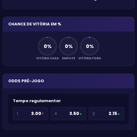
CHANCE DE VITÓRIA EM %
0
%
0
%
0
%
VITÓRIA CASA
EMPATE
VITÓRIA FORA
ODDS PRÉ-JOGO
Tempo regulamentar
3.00
3.50
2.15
1
X
2
▼
▲
▲