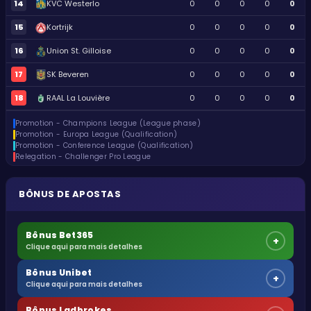
14
KVC Westerlo
0
0
0
0
0
15
Kortrijk
0
0
0
0
0
16
Union St. Gilloise
0
0
0
0
0
17
SK Beveren
0
0
0
0
0
18
RAAL La Louvière
0
0
0
0
0
Promotion - Champions League (League phase)
Promotion - Europa League (Qualification)
Promotion - Conference League (Qualification)
Relegation - Challenger Pro League
BÔNUS DE APOSTAS
Bônus Bet365
+
Clique aqui para mais detalhes
Bônus Unibet
+
Clique aqui para mais detalhes
Bônus Ladbrokes