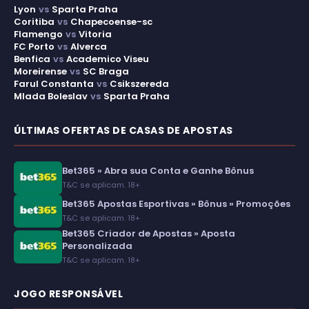
Lyon
vs
Sparta Praha
Coritiba
vs
Chapecoense-sc
Flamengo
vs
Vitoria
FC Porto
vs
Alverca
Benfica
vs
Academico Viseu
Moreirense
vs
SC Braga
Farul Constanta
vs
Csikszereda
Mlada Boleslav
vs
Sparta Praha
ÚLTIMAS OFERTAS DE CASAS DE APOSTAS
Bet365 » Abra sua Conta e Ganhe Bônus
T&C se aplicam. 18+
Bet365 Apostas Esportivas » Bônus » Promoções
T&C se aplicam. 18+
Bet365 Criador de Apostas » Aposta
Personalizada
T&C se aplicam. 18+
JOGO RESPONSÁVEL