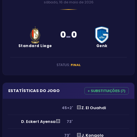
sábado, 16 de maio de 2026
0
0
-
Standard Liege
Genk
STATUS
:
FINAL
ESTATÍSTICAS DO JOGO
+ SUBSTITUIÇÕES (7)
🟨
Z. El Ouahdi
45+2'
🟨
D. Eckert Ayensa
73'
🟨
J. Kongolo
73'