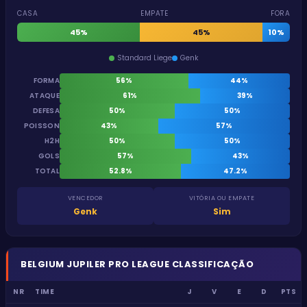
CASA
EMPATE
FORA
45%
45%
10%
Standard Liege
Genk
FORMA
56%
44%
ATAQUE
61%
39%
DEFESA
50%
50%
POISSON
43%
57%
H2H
50%
50%
GOLS
57%
43%
TOTAL
52.8%
47.2%
VENCEDOR
VITÓRIA OU EMPATE
Genk
Sim
BELGIUM
JUPILER PRO LEAGUE
CLASSIFICAÇÃO
NR
TIME
J
V
E
D
PTS