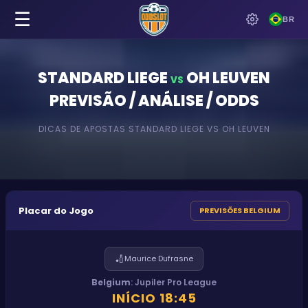
☰
BR
STANDARD LIEGE
OH LEUVEN
VS
PREVISÃO / ANÁLISE / ODDS
DICAS DE APOSTAS
STANDARD LIEGE
VS
OH LEUVEN
Placar do Jogo
PREVISÕES BELGIUM
🏏
Maurice Dufrasne
Belgium
:
Jupiler Pro League
INÍCIO
18:45