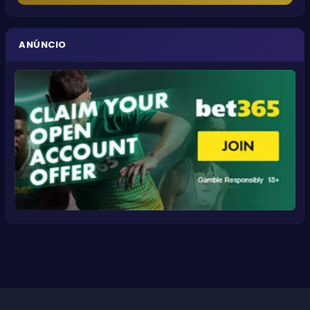
ANÚNCIO