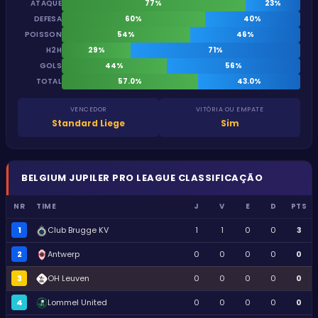
ATAQUE
77%
23%
DEFESA
60%
40%
POISSON
54%
46%
H2H
29%
71%
GOLS
44%
56%
TOTAL
57.0%
43.0%
VENCEDOR
VITÓRIA OU EMPATE
Standard Liege
Sim
BELGIUM
JUPILER PRO LEAGUE
CLASSIFICAÇÃO
NR
TIME
J
V
E
D
PTS
1
Club Brugge KV
1
1
0
0
3
2
Antwerp
0
0
0
0
0
3
OH Leuven
0
0
0
0
0
4
Lommel United
0
0
0
0
0