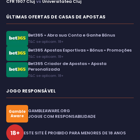
CFR 1907 Cluj
vs
Universitatea Cluj
ÚLTIMAS OFERTAS DE CASAS DE APOSTAS
Bet365 » Abra sua Conta e Ganhe Bônus
T&C se aplicam. 18+
Bet365 Apostas Esportivas » Bônus » Promoções
T&C se aplicam. 18+
Bet365 Criador de Apostas » Aposta
Personalizada
T&C se aplicam. 18+
JOGO RESPONSÁVEL
GAMBLEAWARE.ORG
Gamble
Aware
JOGUE COM RESPONSABILIDADE
18+
ESTE SITE É PROIBIDO PARA MENORES DE 18 ANOS