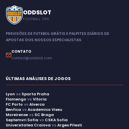
ODDSLOT
FOOTBALL TIPS
PREVISÕES DE FUTEBOL GRÁTIS E PALPITES DIÁRIOS DE
APOSTAS DOS NOSSOS ESPECIALISTAS
CONTATO
contact@oddslot.com
ÚLTIMAS ANÁLISES DE JOGOS
Lyon
vs
Sparta Praha
Flamengo
vs
Vitoria
FC Porto
vs
Alverca
Benfica
vs
Academico Viseu
Moreirense
vs
SC Braga
Septemvri Sofia
vs
CSKA Sofia
Universitatea Craiova
vs
Arges Pitesti