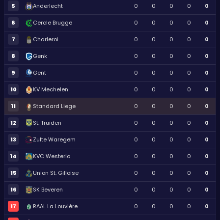
5
Anderlecht
0
0
0
0
0
6
Cercle Brugge
0
0
0
0
0
7
Charleroi
0
0
0
0
0
8
Genk
0
0
0
0
0
9
Gent
0
0
0
0
0
10
KV Mechelen
0
0
0
0
0
11
Standard Liege
0
0
0
0
0
12
St. Truiden
0
0
0
0
0
13
Zulte Waregem
0
0
0
0
0
14
KVC Westerlo
0
0
0
0
0
15
Union St. Gilloise
0
0
0
0
0
16
SK Beveren
0
0
0
0
0
17
RAAL La Louvière
0
0
0
0
0