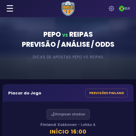
☰
BR
PEPO
REIPAS
VS
PREVISÃO / ANÁLISE / ODDS
DICAS DE APOSTAS
PEPO
VS
REIPAS
Placar do Jogo
PREVISÕES FINLAND
🏏
Kimpisen stadion
Finland
:
Kakkonen - Lohko A
INÍCIO
16:00