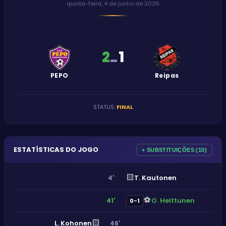
quinta-feira, 4 de junho de 2026
2
1
-
PEPO
Reipas
STATUS
:
FINAL
ESTATÍSTICAS DO JOGO
+ SUBSTITUIÇÕES (10)
🟨
T. Kautonen
4'
⚽
O. Helttunen
41'
0-1
🟨
L. Kohonen
46'