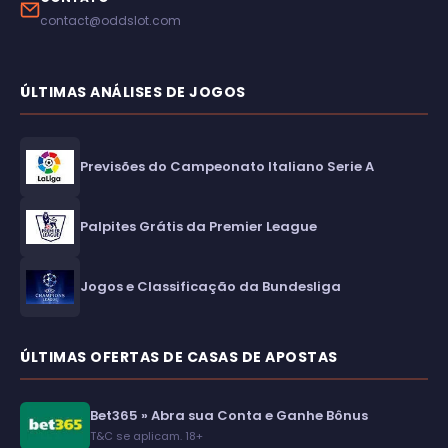
contact@oddslot.com
ÚLTIMAS ANÁLISES DE JOGOS
Previsões do Campeonato Italiano Serie A
Palpites Grátis da Premier League
Jogos e Classificação da Bundesliga
ÚLTIMAS OFERTAS DE CASAS DE APOSTAS
Bet365 » Abra sua Conta e Ganhe Bônus
T&C se aplicam. 18+