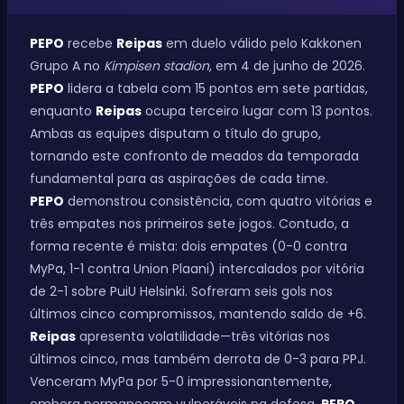
PEPO
recebe
Reipas
em duelo válido pelo Kakkonen
Grupo A no
Kimpisen stadion
, em 4 de junho de 2026.
PEPO
lidera a tabela com 15 pontos em sete partidas,
enquanto
Reipas
ocupa terceiro lugar com 13 pontos.
Ambas as equipes disputam o título do grupo,
tornando este confronto de meados da temporada
fundamental para as aspirações de cada time.
PEPO
demonstrou consistência, com quatro vitórias e
três empates nos primeiros sete jogos. Contudo, a
forma recente é mista: dois empates (0-0 contra
MyPa, 1-1 contra Union Plaani) intercalados por vitória
de 2-1 sobre PuiU Helsinki. Sofreram seis gols nos
últimos cinco compromissos, mantendo saldo de +6.
Reipas
apresenta volatilidade—três vitórias nos
últimos cinco, mas também derrota de 0-3 para PPJ.
Venceram MyPa por 5-0 impressionantemente,