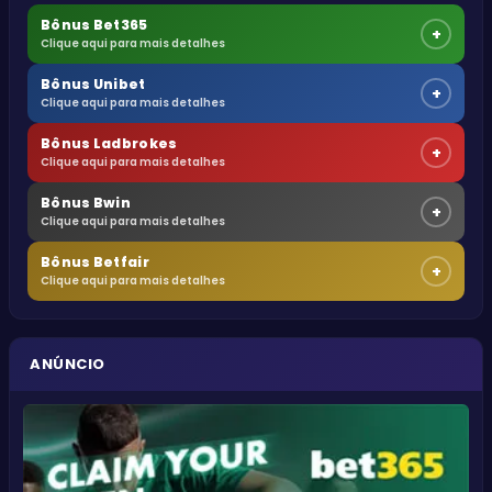
Bônus Bet365
+
Clique aqui para mais detalhes
Bônus Unibet
+
Clique aqui para mais detalhes
Bônus Ladbrokes
+
Clique aqui para mais detalhes
Bônus Bwin
+
Clique aqui para mais detalhes
Bônus Betfair
+
Clique aqui para mais detalhes
ANÚNCIO