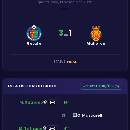
quarta-feira, 13 de maio de 2026
3
1
-
Getafe
Mallorca
STATUS
:
FINAL
ESTATÍSTICAS DO JOGO
+ SUBSTITUIÇÕES (6)
⚽
M. Satriano
14'
1-0
🟨
O. Mascarell
31'
⚽
M. Satriano
41'
2-0