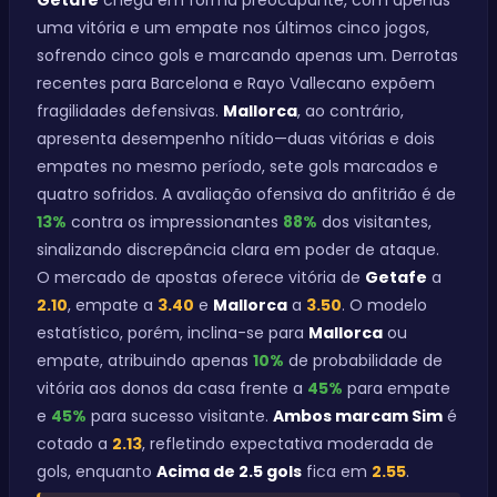
Getafe
chega em forma preocupante, com apenas
uma vitória e um empate nos últimos cinco jogos,
sofrendo cinco gols e marcando apenas um. Derrotas
recentes para Barcelona e Rayo Vallecano expõem
fragilidades defensivas.
Mallorca
, ao contrário,
apresenta desempenho nítido—duas vitórias e dois
empates no mesmo período, sete gols marcados e
quatro sofridos. A avaliação ofensiva do anfitrião é de
13%
contra os impressionantes
88%
dos visitantes,
sinalizando discrepância clara em poder de ataque.
O mercado de apostas oferece vitória de
Getafe
a
2.10
, empate a
3.40
e
Mallorca
a
3.50
. O modelo
estatístico, porém, inclina-se para
Mallorca
ou
empate, atribuindo apenas
10%
de probabilidade de
vitória aos donos da casa frente a
45%
para empate
e
45%
para sucesso visitante.
Ambos marcam Sim
é
cotado a
2.13
, refletindo expectativa moderada de
gols, enquanto
Acima de 2.5 gols
fica em
2.55
.