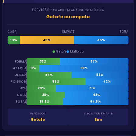
PREVISÃO
BASEADO EM ANÁLISE ESTATÍSTICA
Getafe ou empate
CASA
EMPATE
FORA
10%
45%
45%
Getafe
Mallorca
FORMA
33%
67%
ATAQUE
13%
88%
DEFESA
44%
56%
POISSON
58%
42%
H2H
29%
71%
GOLS
38%
63%
TOTAL
35.8%
64.5%
VENCEDOR
VITÓRIA OU EMPATE
Getafe
Sim