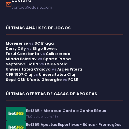
CONTATO
contact@oddslot.com
ÚLTIMAS ANÁLISES DE JOGOS
Moreirense
vs
SC Braga
Derry City
vs
Sligo Rovers
Farul Constanta
vs
Csikszereda
Mlada Boleslav
vs
Sparta Praha
Septemvri Sofia
vs
CSKA Sofia
Universitatea Craiova
vs
Arges Pitesti
CFR 1907 Cluj
vs
Universitatea Cluj
Sepsi OSK Sfantu Gheorghe
vs
FCSB
ÚLTIMAS OFERTAS DE CASAS DE APOSTAS
Bet365 » Abra sua Conta e Ganhe Bônus
T&C se aplicam. 18+
Bet365 Apostas Esportivas » Bônus » Promoções