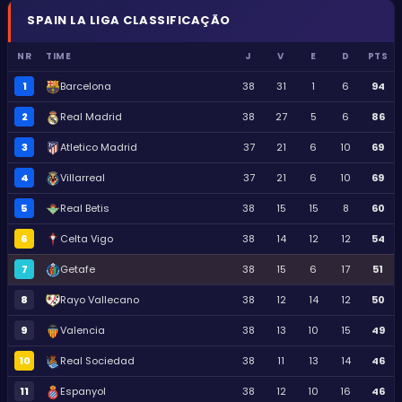
SPAIN
LA LIGA
CLASSIFICAÇÃO
NR
TIME
J
V
E
D
PTS
1
Barcelona
38
31
1
6
94
2
Real Madrid
38
27
5
6
86
3
Atletico Madrid
37
21
6
10
69
4
Villarreal
37
21
6
10
69
5
Real Betis
38
15
15
8
60
6
Celta Vigo
38
14
12
12
54
7
Getafe
38
15
6
17
51
8
Rayo Vallecano
38
12
14
12
50
9
Valencia
38
13
10
15
49
10
Real Sociedad
38
11
13
14
46
11
Espanyol
38
12
10
16
46