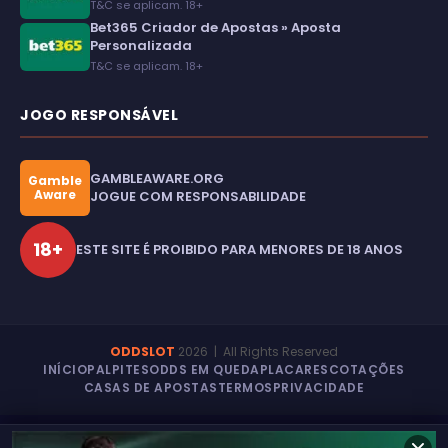
T&C se aplicam. 18+
Bet365 Criador de Apostas » Aposta
Personalizada
T&C se aplicam. 18+
JOGO RESPONSÁVEL
GAMBLEAWARE.ORG
Gamble
Aware
JOGUE COM RESPONSABILIDADE
18+
ESTE SITE É PROIBIDO PARA MENORES DE 18 ANOS
ODDSLOT
2026
| All Rights Reserved
INÍCIO
PALPITES
ODDS EM QUEDA
PLACARES
COTAÇÕES
CASAS DE APOSTAS
TERMOS
PRIVACIDADE