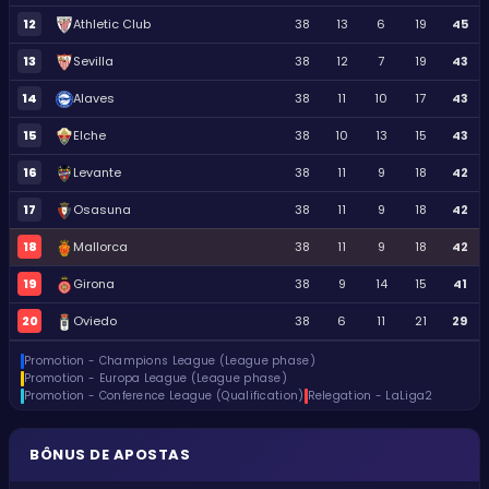
12
Athletic Club
38
13
6
19
45
13
Sevilla
38
12
7
19
43
14
Alaves
38
11
10
17
43
15
Elche
38
10
13
15
43
16
Levante
38
11
9
18
42
17
Osasuna
38
11
9
18
42
18
Mallorca
38
11
9
18
42
19
Girona
38
9
14
15
41
20
Oviedo
38
6
11
21
29
Promotion - Champions League (League phase)
Promotion - Europa League (League phase)
Promotion - Conference League (Qualification)
Relegation - LaLiga2
BÔNUS DE APOSTAS