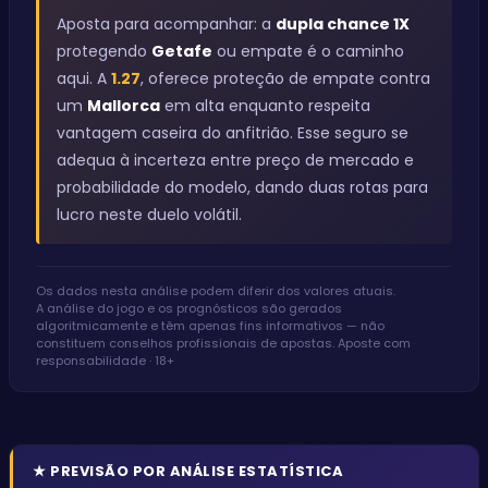
Aposta para acompanhar: a
dupla chance 1X
protegendo
Getafe
ou empate é o caminho
aqui. A
1.27
, oferece proteção de empate contra
um
Mallorca
em alta enquanto respeita
vantagem caseira do anfitrião. Esse seguro se
adequa à incerteza entre preço de mercado e
probabilidade do modelo, dando duas rotas para
lucro neste duelo volátil.
Os dados nesta análise podem diferir dos valores atuais.
A análise do jogo e os prognósticos são gerados
algoritmicamente e têm apenas fins informativos — não
constituem conselhos profissionais de apostas. Aposte com
responsabilidade · 18+
★
PREVISÃO POR ANÁLISE ESTATÍSTICA