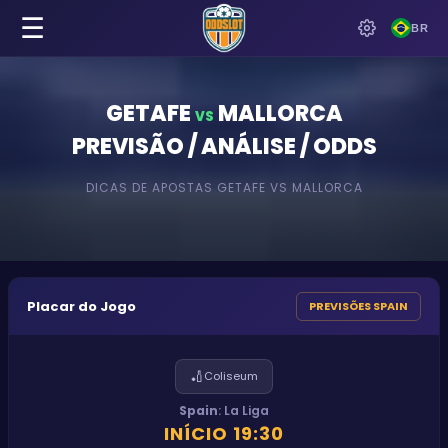
☰
BR
GETAFE
MALLORCA
VS
PREVISÃO / ANÁLISE / ODDS
DICAS DE APOSTAS
GETAFE
VS
MALLORCA
Placar do Jogo
PREVISÕES SPAIN
🏏
Coliseum
Spain
:
La Liga
INÍCIO
19:30