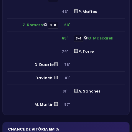
🟨
P. Maffeo
43'
⚽
Z. Romero
63'
3-0
⚽
O. Mascarell
65'
3-1
🟨
P. Torre
74'
🟨
D. Duarte
78'
🟨
Davinchi
81'
🟨
A. Sanchez
81'
🟨
M. Martin
87'
CHANCE DE VITÓRIA EM %