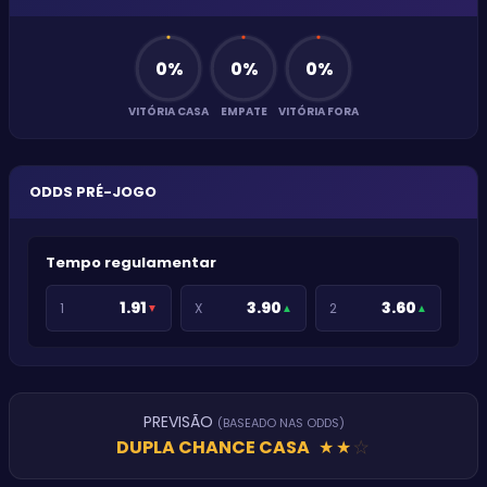
0
%
0
%
0
%
VITÓRIA CASA
EMPATE
VITÓRIA FORA
ODDS PRÉ-JOGO
Tempo regulamentar
1.91
3.90
3.60
1
X
2
▼
▲
▲
PREVISÃO
(BASEADO NAS ODDS)
DUPLA CHANCE CASA
★
★
★