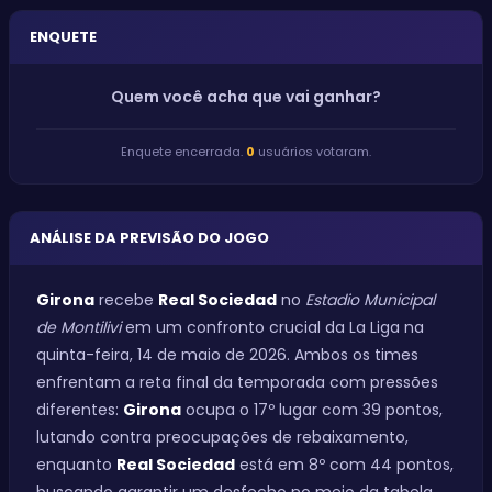
ENQUETE
Quem você acha que vai ganhar?
Enquete encerrada.
0
usuários votaram.
ANÁLISE DA PREVISÃO DO JOGO
Girona
recebe
Real Sociedad
no
Estadio Municipal
de Montilivi
em um confronto crucial da La Liga na
quinta-feira, 14 de maio de 2026. Ambos os times
enfrentam a reta final da temporada com pressões
diferentes:
Girona
ocupa o 17º lugar com 39 pontos,
lutando contra preocupações de rebaixamento,
enquanto
Real Sociedad
está em 8º com 44 pontos,