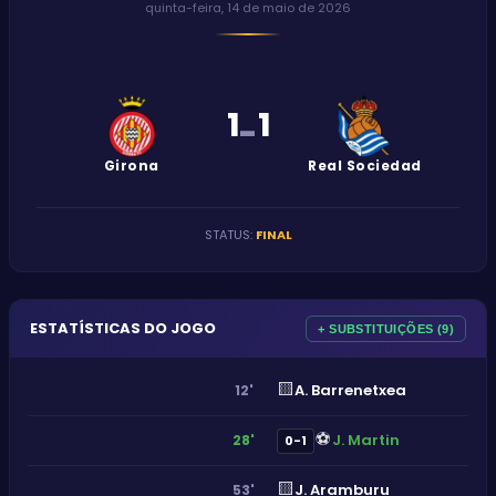
quinta-feira, 14 de maio de 2026
1
1
-
Girona
Real Sociedad
STATUS
:
FINAL
ESTATÍSTICAS DO JOGO
+ SUBSTITUIÇÕES (9)
🟨
A. Barrenetxea
12'
⚽
J. Martin
28'
0-1
🟨
J. Aramburu
53'