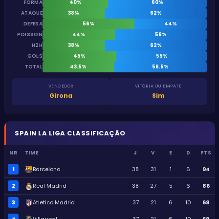
FORMA
40%
60%
ATAQUE
38%
62%
DEFESA
56%
44%
POISSON
44%
56%
H2H
38%
62%
GOLS
45%
55%
TOTAL
43.5%
56.5%
VENCEDOR
VITÓRIA OU EMPATE
Girona
Sim
SPAIN
LA LIGA
CLASSIFICAÇÃO
NR
TIME
J
V
E
D
PTS
1
Barcelona
38
31
1
6
94
2
Real Madrid
38
27
5
6
86
3
Atletico Madrid
37
21
6
10
69
4