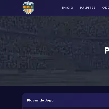
INÍCIO
PALPITES
ODD
P
Placar do Jogo