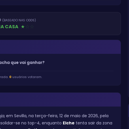
O
(BASEADO NAS ODDS)
IA CASA
★
★
★
cha que vai ganhar?
rada.
0
usuários votaram.
uja
, em Sevilla, na terça-feira, 12 de maio de 2026, pela
nsolidar-se no top-4, enquanto
Elche
tenta sair da zona