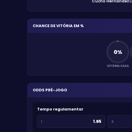

Cucho Hernandez
CHANCE DE VITÓRIA EM %
0
%
VITÓRIA CASA
ODDS PRÉ-JOGO
Tempo regulamentar
1.65
1
X