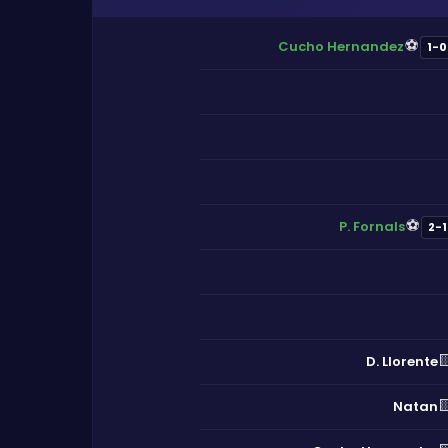
⚽
Cucho Hernandez
1-0
⚽
P. Fornals
2-1

D. Llorente

Natan