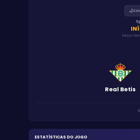
🏏
Est
S
IN
terça-fei
Real Betis
S
ESTATÍSTICAS DO JOGO