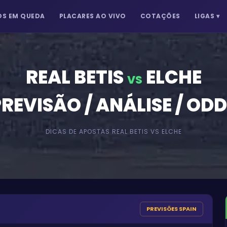
S EM QUEDA
PLACARES AO VIVO
COTAÇÕES
LIGAS
▾
REAL BETIS
ELCHE
VS
REVISÃO / ANÁLISE / OD
DICAS DE APOSTAS
REAL BETIS
VS
ELCHE
PREVISÕES SPAIN