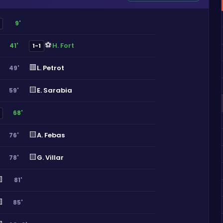
9'
⚽
H. Fort
41'
1-1
🟥
L. Petrot
49'
🟨
E. Sarabia
59'
68'
🟨
A. Febas
76'
🟨
G. Villar
78'

81'

85'