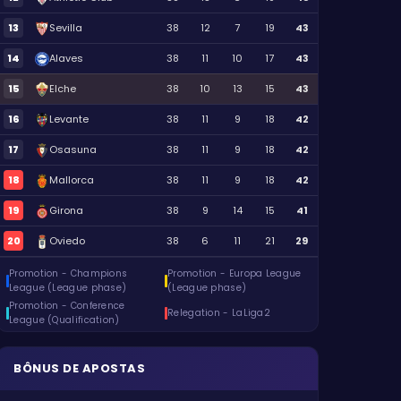
13
Sevilla
38
12
7
19
43
14
Alaves
38
11
10
17
43
15
Elche
38
10
13
15
43
16
Levante
38
11
9
18
42
17
Osasuna
38
11
9
18
42
18
Mallorca
38
11
9
18
42
19
Girona
38
9
14
15
41
20
Oviedo
38
6
11
21
29
Promotion - Champions
Promotion - Europa League
League (League phase)
(League phase)
Promotion - Conference
Relegation - LaLiga2
League (Qualification)
BÔNUS DE APOSTAS