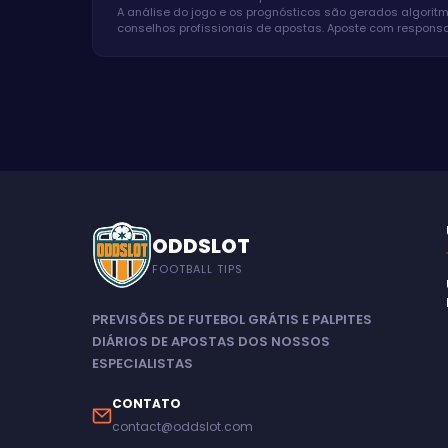
A análise do jogo e os prognósticos são gerados algorit
conselhos profissionais de apostas. Aposte com responsab
ODDSLOT
FOOTBALL TIPS
PREVISÕES DE FUTEBOL GRÁTIS E PALPITES
DIÁRIOS DE APOSTAS DOS NOSSOS
ESPECIALISTAS
CONTATO
contact@oddslot.com