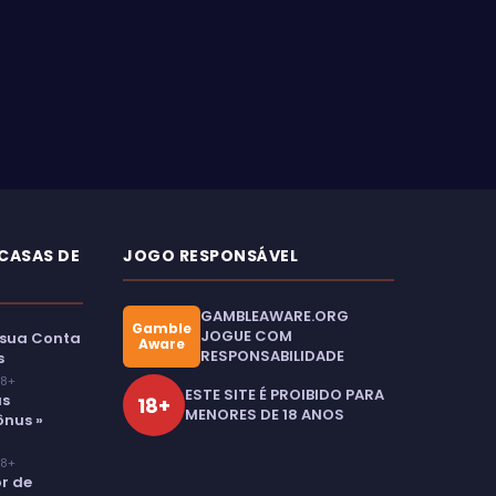
 CASAS DE
JOGO RESPONSÁVEL
GAMBLEAWARE.ORG
Gamble
JOGUE COM
 sua Conta
Aware
RESPONSABILIDADE
s
18+
ESTE SITE É PROIBIDO PARA
as
18+
MENORES DE 18 ANOS
ônus »
18+
r de