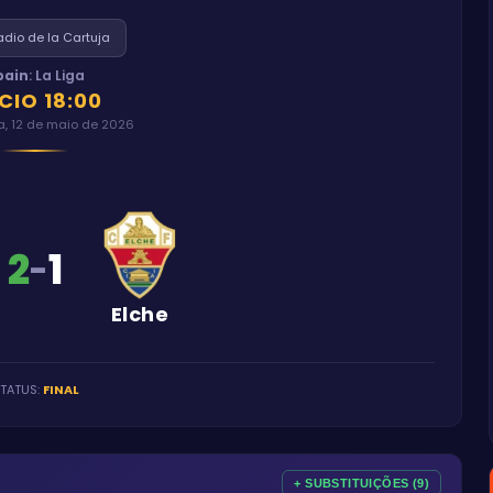
adio de la Cartuja
pain
:
La Liga
ÍCIO
18:00
ra, 12 de maio de 2026
2
1
-
Elche
TATUS
:
FINAL
+ SUBSTITUIÇÕES (9)