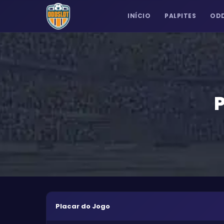
INÍCIO
PALPITES
ODD
P
Placar do Jogo