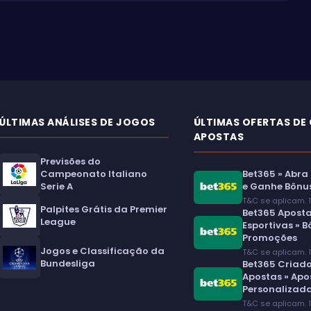
ÚLTIMAS ANÁLISES DE JOGOS
ÚLTIMAS OFERTAS DE
APOSTAS
Previsões do
Campeonato Italiano
Bet365 » Abra
Serie A
e Ganhe Bônu
T&C se aplicam. 
Palpites Grátis da Premier
Bet365 Apost
League
Esportivas » B
Promoções
Jogos e Classificação da
T&C se aplicam. 
Bundesliga
Bet365 Criado
Apostas » Apo
Personalizad
T&C se aplicam. 