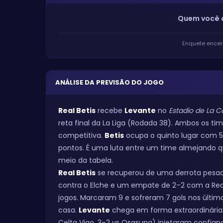
Quem você a
Enquete encer
ANÁLISE DA PREVISÃO DO JOGO
Real Betis
recebe
Levante
no
Estadio de La C
reta final da La Liga (Rodada 38). Ambos os 
competitiva.
Betis
ocupa o quinto lugar com 
pontos. É uma luta entre um time almejando q
meio da tabela.
Real Betis
se recuperou de uma derrota pesada
contra o Elche e um empate de 2–2 com a Rea
jogos. Marcaram 9 e sofreram 7 gols nos últi
casa.
Levante
chega em forma extraordinária: 
Celta Vigo, 3–2 vs Osasuna) injetaram confia