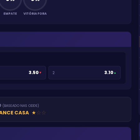
EMPATE
VITÓRIA FORA
3.50
3.10
2
▼
▲
O
(BASEADO NAS ODDS)
ANCE CASA
★
★
★