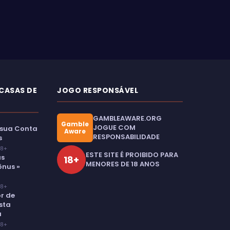
 CASAS DE
JOGO RESPONSÁVEL
GAMBLEAWARE.ORG
Gamble
JOGUE COM
 sua Conta
Aware
RESPONSABILIDADE
s
18+
ESTE SITE É PROIBIDO PARA
as
18+
MENORES DE 18 ANOS
ônus »
18+
r de
sta
a
18+