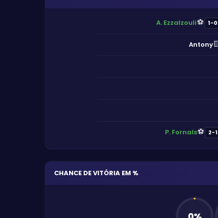
⚽
A. Ezzalzouli
1-0

Antony
⚽
P. Fornals
2-1
CHANCE DE VITÓRIA EM %
0
%