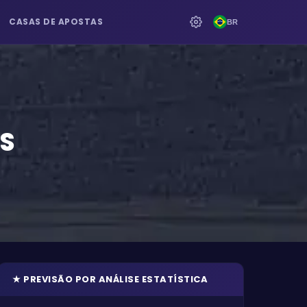
CASAS DE APOSTAS
BR
DS
★
PREVISÃO POR ANÁLISE ESTATÍSTICA