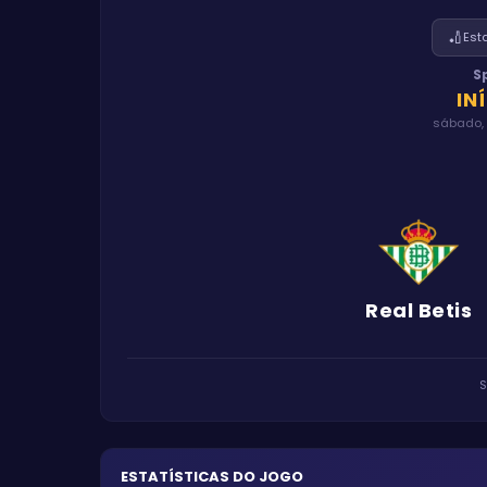
🏏
Est
S
IN
sábado,
Real Betis
S
ESTATÍSTICAS DO JOGO