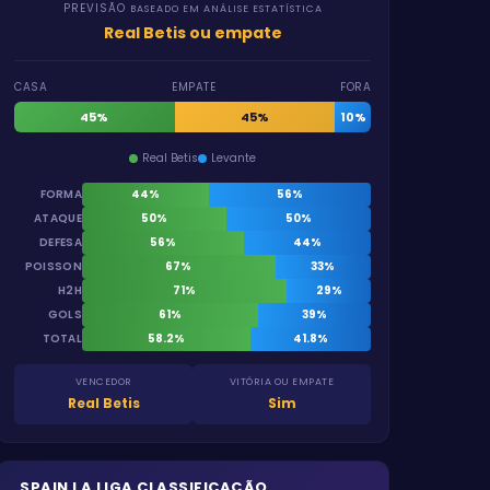
PREVISÃO
BASEADO EM ANÁLISE ESTATÍSTICA
Real Betis ou empate
CASA
EMPATE
FORA
45%
45%
10%
Real Betis
Levante
FORMA
44%
56%
ATAQUE
50%
50%
DEFESA
56%
44%
POISSON
67%
33%
H2H
71%
29%
GOLS
61%
39%
TOTAL
58.2%
41.8%
VENCEDOR
VITÓRIA OU EMPATE
Real Betis
Sim
SPAIN
LA LIGA
CLASSIFICAÇÃO