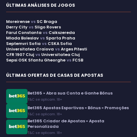
ÚLTIMAS ANÁLISES DE JOGOS
Moreirense
vs
SC Braga
Derry City
vs
Sligo Rovers
Farul Constanta
vs
Csikszereda
Mlada Boleslav
vs
Sparta Praha
Septemvri Sofia
vs
CSKA Sofia
Universitatea Craiova
vs
Arges Pitesti
CFR 1907 Cluj
vs
Universitatea Cluj
Sepsi OSK Sfantu Gheorghe
vs
FCSB
ÚLTIMAS OFERTAS DE CASAS DE APOSTAS
Bet365 » Abra sua Conta e Ganhe Bônus
T&C se aplicam. 18+
Bet365 Apostas Esportivas » Bônus » Promoções
T&C se aplicam. 18+
Bet365 Criador de Apostas » Aposta
Personalizada
T&C se aplicam. 18+