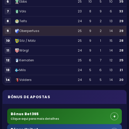
6
Ebbs
25
10
5
10
35
7
Völs
23
8
9
6
33
8
Telfs
24
9
2
13
29
9
Oberperfuss
25
9
2
14
29
10
Silz / Mötz
25
9
1
15
28
11
Wörgl
24
9
1
14
28
12
Kematen
25
6
7
12
25
13
Mils
24
5
6
13
21
14
Volders
24
5
5
14
20
BÔNUS DE APOSTAS
Bônus Bet365
+
Clique aqui para mais detalhes