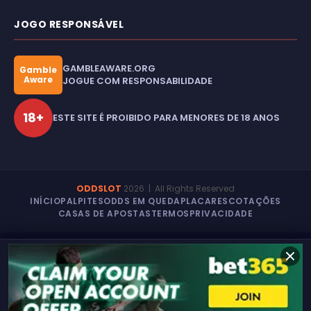
JOGO RESPONSÁVEL
GAMBLEAWARE.ORG
Gamble
Aware
JOGUE COM RESPONSABILIDADE
18+
ESTE SITE É PROIBIDO PARA MENORES DE 18 ANOS
ODDSLOT
2026
| All Rights Reserved
INÍCIO
PALPITES
ODDS EM QUEDA
PLACARES
COTAÇÕES
CASAS DE APOSTAS
TERMOS
PRIVACIDADE