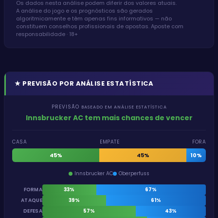
Os dados nesta análise podem diferir dos valores atuais.
A análise do jogo e os prognósticos são gerados
algoritmicamente e têm apenas fins informativos — não
constituem conselhos profissionais de apostas. Aposte com
responsabilidade · 18+
★
PREVISÃO POR ANÁLISE ESTATÍSTICA
PREVISÃO
BASEADO EM ANÁLISE ESTATÍSTICA
Innsbrucker AC tem mais chances de vencer
CASA
EMPATE
FORA
45%
45%
10%
Innsbrucker AC
Oberperfuss
FORMA
33%
67%
ATAQUE
39%
61%
DEFESA
57%
43%