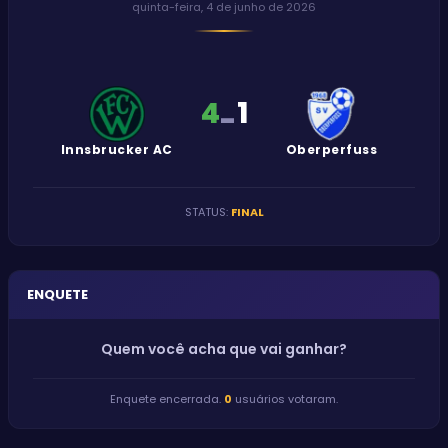
quinta-feira, 4 de junho de 2026
4
1
-
Innsbrucker AC
Oberperfuss
STATUS
:
FINAL
ENQUETE
Quem você acha que vai ganhar?
Enquete encerrada.
0
usuários votaram.