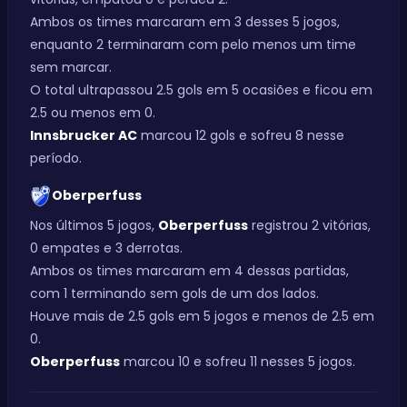
Ambos os times marcaram em
3
desses
5
jogos,
enquanto
2
terminaram com pelo menos um time
sem marcar.
O total ultrapassou 2.5 gols em
5
ocasiões
e ficou em
2.5 ou menos em
0
.
Innsbrucker AC
marcou
12
gols e sofreu
8
nesse
período.
Oberperfuss
Nos últimos
5
jogos,
Oberperfuss
registrou
2
vitórias
,
0
empates
e
3
derrotas
.
Ambos os times marcaram em
4
dessas partidas,
com
1
terminando sem gols de um dos lados.
Houve mais de 2.5 gols em
5
jogos
e menos de 2.5 em
0
.
Oberperfuss
marcou
10
e sofreu
11
nesses
5
jogos.