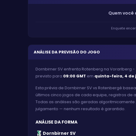
Quem você a
Enquete encer
ANÁLISE DA PREVISÃO DO JOGO
Dornbirner SV
enfrenta
Rotenberg
na Vorarlberg -
previsto para
09:00
GMT
em
quinta-feira, 4 de
Esta prévia de
Dornbirner SV
vs
Rotenberg
é basea
últimos cinco jogos de cada equipe, registros de a
Todas as análises são geradas algoritmicamente
julgamento — nenhum resultado é garantido.
ANÁLISE DA FORMA
Dornbirner SV