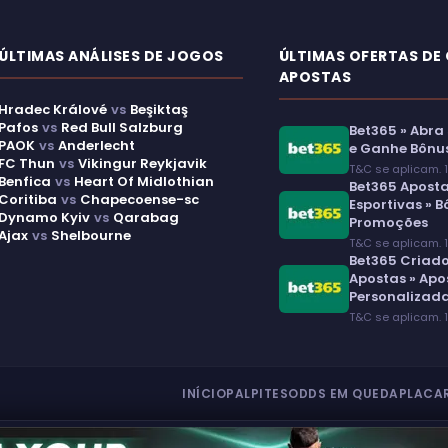
ÚLTIMAS ANÁLISES DE JOGOS
ÚLTIMAS OFERTAS DE
APOSTAS
Hradec Králové
vs
Beşiktaş
Pafos
vs
Red Bull Salzburg
Bet365 » Abra
PAOK
vs
Anderlecht
e Ganhe Bônu
FC Thun
vs
Vikingur Reykjavik
T&C se aplicam. 
Benfica
vs
Heart Of Midlothian
Bet365 Apost
Coritiba
vs
Chapecoense-sc
Esportivas » B
Dynamo Kyiv
vs
Qarabag
Promoções
Ajax
vs
Shelbourne
T&C se aplicam. 
Bet365 Criado
Apostas » Apo
Personalizad
T&C se aplicam. 
INÍCIO
PALPITES
ODDS EM QUEDA
PLACA