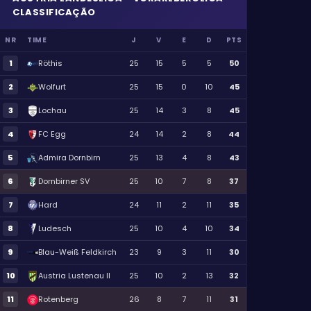
CLASSIFICAÇÃO
NR
TIME
J
V
E
D
PTS
1
Röthis
25
15
5
5
50
2
Wolfurt
25
15
0
10
45
3
Lochau
25
14
3
8
45
4
FC Egg
24
14
2
8
44
5
Admira Dornbirn
25
13
4
8
43
6
Dornbirner SV
25
10
7
8
37
7
Hard
24
11
2
11
35
8
Ludesch
25
10
4
10
34
9
Blau-Weiß Feldkirch
23
9
3
11
30
10
Austria Lustenau II
25
10
2
13
32
11
Rotenberg
26
8
7
11
31