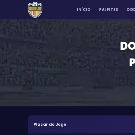
INÍCIO
PALPITES
ODD
DO
P
Placar do Jogo