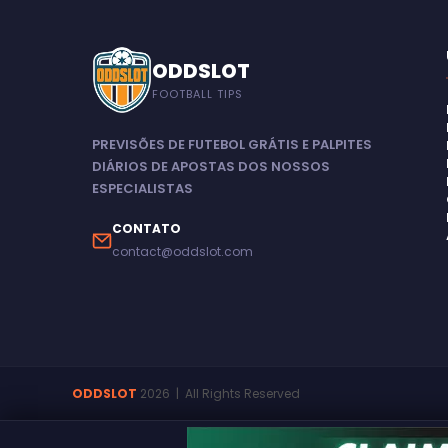
ODDSLOT
FOOTBALL TIPS
PREVISÕES DE FUTEBOL GRÁTIS E PALPITES
DIÁRIOS DE APOSTAS DOS NOSSOS
ESPECIALISTAS
CONTATO
contact@oddslot.com
ODDSLOT
2026
| All Rights Reserved