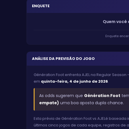
ENQUETE
Quem você a
Enquete encer
ANÁLISE DA PREVISÃO DO JOGO
Génération Foot
enfrenta
AJEL
na Regular Season -
em
quinta-feira, 4 de junho de 2026
.
As odds sugerem que
Génération Foot
tem
empate)
uma boa aposta dupla chance.
Esta prévia de
Génération Foot
vs
AJEL
é baseada i
últimos cinco jogos de cada equipe, registros de a