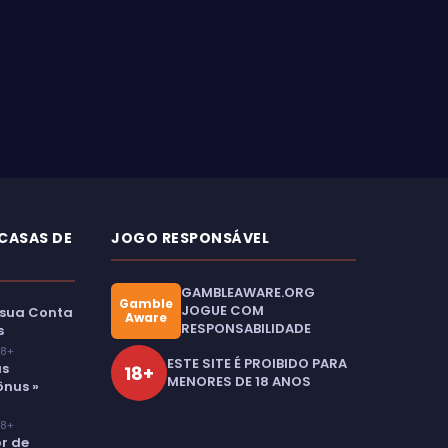
 CASAS DE
JOGO RESPONSÁVEL
GAMBLEAWARE.ORG
Gamble
JOGUE COM
 sua Conta
Aware
RESPONSABILIDADE
s
18+
ESTE SITE É PROIBIDO PARA
as
18+
MENORES DE 18 ANOS
ônus »
18+
r de