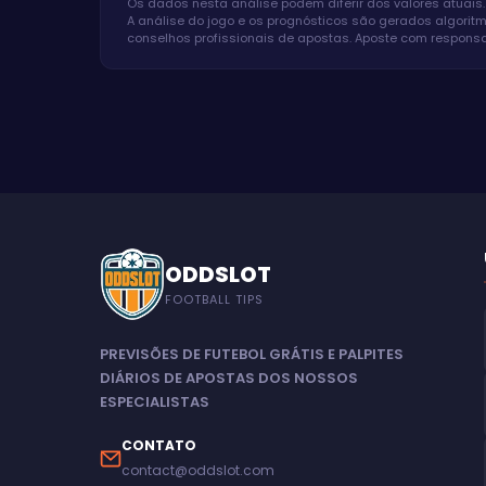
Os dados nesta análise podem diferir dos valores atuais.
A análise do jogo e os prognósticos são gerados algorit
conselhos profissionais de apostas. Aposte com responsab
ODDSLOT
FOOTBALL TIPS
PREVISÕES DE FUTEBOL GRÁTIS E PALPITES
DIÁRIOS DE APOSTAS DOS NOSSOS
ESPECIALISTAS
CONTATO
contact@oddslot.com