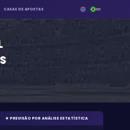
CASAS DE APOSTAS
BR
L
DS
★
PREVISÃO POR ANÁLISE ESTATÍSTICA