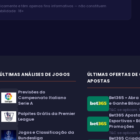
micamente e têm apenas fins informativos — não constituem
ilidade · 18+
ÚLTIMAS ANÁLISES DE JOGOS
ÚLTIMAS OFERTAS DE
APOSTAS
Previsões do
Campeonato Italiano
Bet365 » Abra
Serie A
e Ganhe Bônu
T&C se aplicam. 
Palpites Grátis da Premier
Bet365 Apost
League
Esportivas » B
Promoções
Jogos e Classificação da
T&C se aplicam. 
Bundesliga
Bet365 Criado