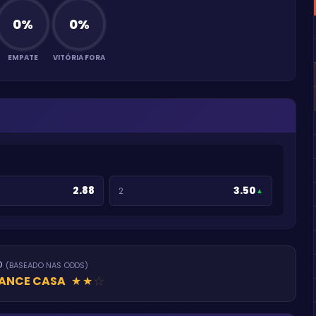
0
%
0
%
EMPATE
VITÓRIA FORA
2.88
3.50
2
▲
O
(BASEADO NAS ODDS)
ANCE CASA
★
★
★