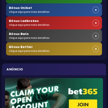
Bônus Unibet
+
Clique aqui para mais detalhes
Bônus Ladbrokes
+
Clique aqui para mais detalhes
Bônus Bwin
+
Clique aqui para mais detalhes
Bônus Betfair
+
Clique aqui para mais detalhes
ANÚNCIO