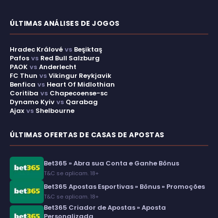
ÚLTIMAS ANÁLISES DE JOGOS
Hradec Králové
vs
Beşiktaş
Pafos
vs
Red Bull Salzburg
PAOK
vs
Anderlecht
FC Thun
vs
Vikingur Reykjavik
Benfica
vs
Heart Of Midlothian
Coritiba
vs
Chapecoense-sc
Dynamo Kyiv
vs
Qarabag
Ajax
vs
Shelbourne
ÚLTIMAS OFERTAS DE CASAS DE APOSTAS
Bet365 » Abra sua Conta e Ganhe Bônus
T&C se aplicam. 18+
Bet365 Apostas Esportivas » Bônus » Promoções
T&C se aplicam. 18+
Bet365 Criador de Apostas » Aposta
Personalizada