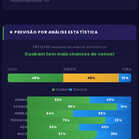
responsabilidade · 18+
★
PREVISÃO POR ANÁLISE ESTATÍSTICA
PREVISÃO
BASEADO EM ANÁLISE ESTATÍSTICA
Ouakam tem mais chances de vencer
CASA
EMPATE
FORA
45%
45%
10%
Ouakam
Sonacos
FORMA
60%
40%
ATAQUE
86%
14%
DEFESA
44%
56%
POISSON
75%
25%
H2H
50%
50%
GOLS
67%
33%