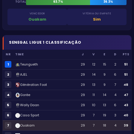
TOTAL
63.7%
36.3%
VENCEDOR
VITÓRIA OU EMPATE
Ouakam
Sim
SENEGAL
LIGUE 1
CLASSIFICAÇÃO
NR
TIME
J
V
E
D
PTS
1
Teungueth
29
12
15
2
51
2
AJEL
29
14
9
6
51
3
Génération Foot
29
13
9
7
48
4
Gorée
29
11
14
4
47
5
Wally Daan
29
10
13
6
43
6
Casa Sport
29
7
19
3
40
7
Ouakam
29
7
18
4
39