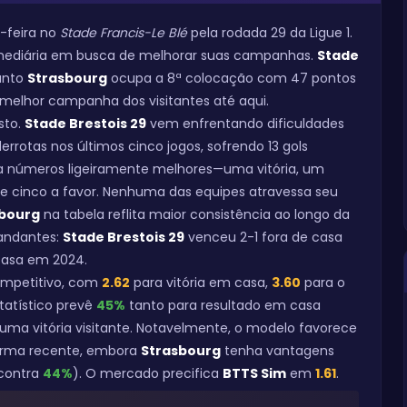
-feira no
Stade Francis-Le Blé
pela rodada 29 da Ligue 1.
ermediária em busca de melhorar suas campanhas.
Stade
anto
Strasbourg
ocupa a 8ª colocação com 47 pontos
melhor campanha dos visitantes até aqui.
sto.
Stade Brestois 29
vem enfrentando dificuldades
rrotas nos últimos cinco jogos, sofrendo 13 gols
 números ligeiramente melhores—uma vitória, um
e cinco a favor. Nenhuma das equipes atravessa seu
bourg
na tabela reflita maior consistência ao longo da
mandantes:
Stade Brestois 29
venceu 2-1 fora de casa
casa em 2024.
ompetitivo, com
2.62
para vitória em casa,
3.60
para o
tatístico prevê
45%
tanto para resultado em casa
uma vitória visitante. Notavelmente, o modelo favorece
forma recente, embora
Strasbourg
tenha vantagens
contra
44%
). O mercado precifica
BTTS Sim
em
1.61
.