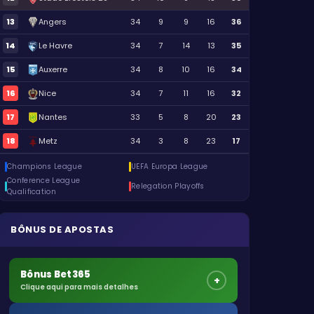
13
Angers
34
9
9
16
36
14
Le Havre
34
7
14
13
35
15
Auxerre
34
8
10
16
34
16
Nice
34
7
11
16
32
17
Nantes
33
5
8
20
23
18
Metz
34
3
8
23
17
Champions League
UEFA Europa League
Conference League
Relegation Playoffs
Qualification
BÔNUS DE APOSTAS
Bônus Bet365
+
Clique aqui para mais detalhes