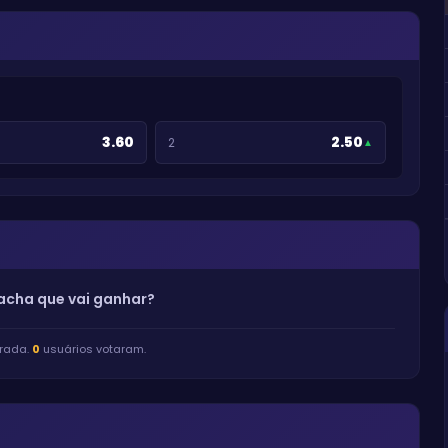
3.60
2.50
2
▲
cha que vai ganhar?
rada.
0
usuários votaram.