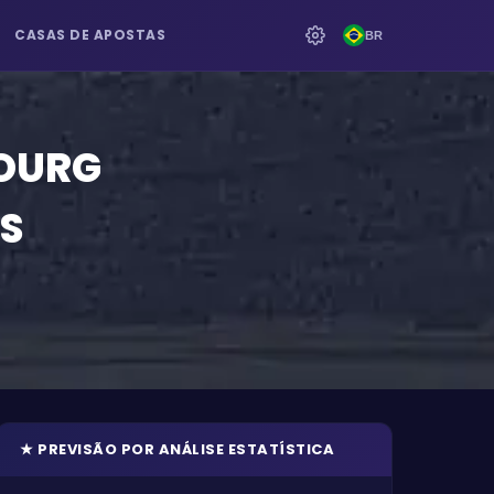
CASAS DE APOSTAS
BR
OURG
DS
★
PREVISÃO POR ANÁLISE ESTATÍSTICA