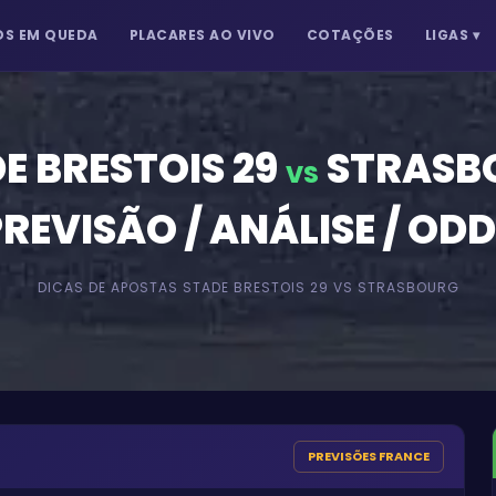
S EM QUEDA
PLACARES AO VIVO
COTAÇÕES
LIGAS
▾
E BRESTOIS 29
STRASB
VS
REVISÃO / ANÁLISE / OD
DICAS DE APOSTAS
STADE BRESTOIS 29
VS
STRASBOURG
PREVISÕES FRANCE