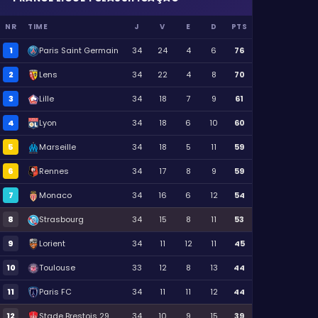
NR
TIME
J
V
E
D
PTS
1
Paris Saint Germain
34
24
4
6
76
2
Lens
34
22
4
8
70
3
Lille
34
18
7
9
61
4
Lyon
34
18
6
10
60
5
Marseille
34
18
5
11
59
6
Rennes
34
17
8
9
59
7
Monaco
34
16
6
12
54
8
Strasbourg
34
15
8
11
53
9
Lorient
34
11
12
11
45
10
Toulouse
33
12
8
13
44
11
Paris FC
34
11
11
12
44
12
Stade Brestois 29
34
10
9
15
39