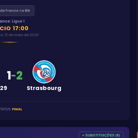
de Francis-Le Blé
rance
:
Ligue 1
ÍCIO
17:00
ra, 13 de maio de 2026
1
2
-
 29
Strasbourg
TATUS
:
FINAL
+ SUBSTITUIÇÕES (8)