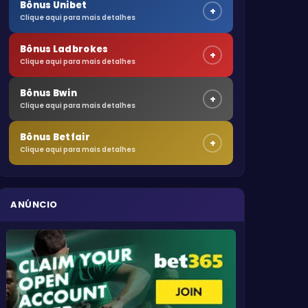
Bônus Unibet
+
Clique aqui para mais detalhes
Bônus Ladbrokes
+
Clique aqui para mais detalhes
Bônus Bwin
+
Clique aqui para mais detalhes
Bônus Betfair
+
Clique aqui para mais detalhes
ANÚNCIO