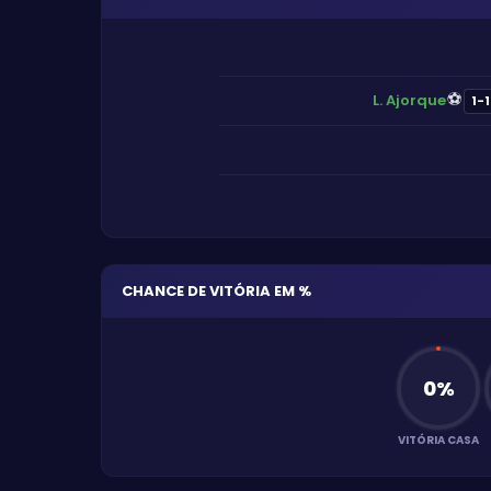
⚽
L. Ajorque
1-1
CHANCE DE VITÓRIA EM %
0
%
VITÓRIA CASA