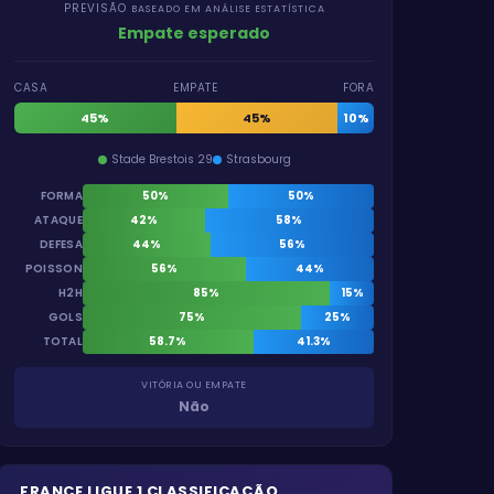
PREVISÃO
BASEADO EM ANÁLISE ESTATÍSTICA
Empate esperado
CASA
EMPATE
FORA
45%
45%
10%
Stade Brestois 29
Strasbourg
FORMA
50%
50%
ATAQUE
42%
58%
DEFESA
44%
56%
POISSON
56%
44%
H2H
85%
15%
GOLS
75%
25%
TOTAL
58.7%
41.3%
VITÓRIA OU EMPATE
Não
FRANCE
LIGUE 1
CLASSIFICAÇÃO