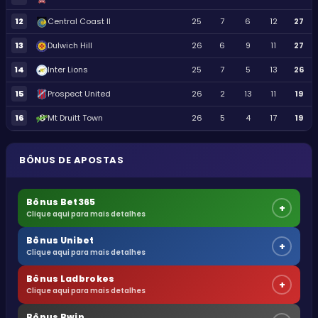
12
Central Coast II
25
7
6
12
27
13
Dulwich Hill
26
6
9
11
27
14
Inter Lions
25
7
5
13
26
15
Prospect United
26
2
13
11
19
16
Mt Druitt Town
26
5
4
17
19
BÔNUS DE APOSTAS
Bônus Bet365
+
Clique aqui para mais detalhes
Bônus Unibet
+
Clique aqui para mais detalhes
Bônus Ladbrokes
+
Clique aqui para mais detalhes
Bônus Bwin