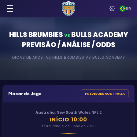
☰
BR
HILLS BRUMBIES
BULLS ACADEMY
VS
PREVISÃO / ANÁLISE / ODDS
DICAS DE APOSTAS
HILLS BRUMBIES
VS
BULLS ACADEMY
Placar do Jogo
PREVISÕES AUSTRALIA
Australia
:
New South Wales NPL 2
INÍCIO
10:00
sexta-feira, 5 de junho de 2026