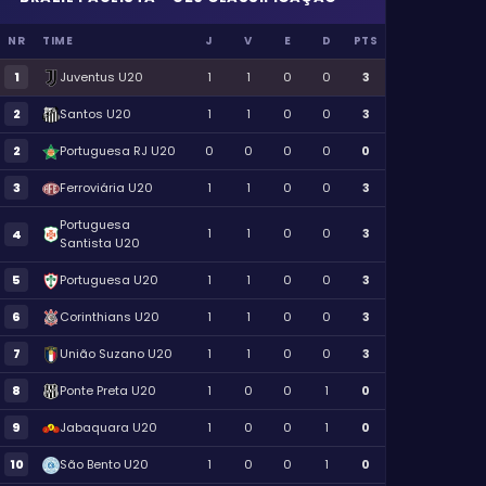
NR
TIME
J
V
E
D
PTS
1
Juventus U20
1
1
0
0
3
2
Santos U20
1
1
0
0
3
2
Portuguesa RJ U20
0
0
0
0
0
3
Ferroviária U20
1
1
0
0
3
Portuguesa
1
1
0
0
3
4
Santista U20
5
Portuguesa U20
1
1
0
0
3
6
Corinthians U20
1
1
0
0
3
7
União Suzano U20
1
1
0
0
3
8
Ponte Preta U20
1
0
0
1
0
9
Jabaquara U20
1
0
0
1
0
10
São Bento U20
1
0
0
1
0