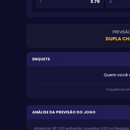
3.70
1
X
PREVISÃ
DUPLA CH
ENQUETE
Quem você a
Enquete encer
ANÁLISE DA PREVISÃO DO JOGO
América-SP U20
enfrenta
Juventus U20
na Regular