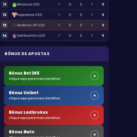
11
Mirassol U20
1
0
0
1
0
12
Itapirense U20
1
0
0
1
0
13
América-SP U20
1
0
0
1
0
14
Sertãozinho U20
1
0
0
1
0
BÔNUS DE APOSTAS
Bônus Bet365
+
Clique aqui para mais detalhes
Bônus Unibet
+
Clique aqui para mais detalhes
Bônus Ladbrokes
+
Clique aqui para mais detalhes
Bônus Bwin
+