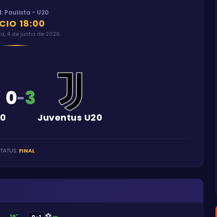
l
:
Paulista - U20
ÍCIO
18:00
ra, 4 de junho de 2026
0
3
-
20
Juventus U20
TATUS
:
FINAL
⚽
—
19'
0-1