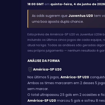
18:00
GMT
em
quinta-feira, 4 de junho de 2026
As odds sugerem que
Juventus U20
tem v
uma boa aposta dupla chance.
Esta prévia de
América-SP U20
vs
Juventus U20
é b
incluindo os últimos cinco jogos de cada equipe, 
atual na liga. Todas as análises são geradas al
seu próprio julgamento — nenhum resultado é gar
ANÁLISE DA FORMA
América-SP U20
Nos últimos
5
jogos,
América-SP U20
conquis
Ambos os times marcaram em
2
desses
5
jogo
sem marcar.
O total ultrapassou 2.5 gols em
2
ocasiões
e fi
América-SP U20
marcou
5
gols e sofreu
8
nes