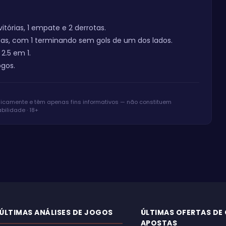
vitórias
,
1
empate
e
2
derrotas
.
das, com
1
terminando sem gols de um dos lados.
 2.5 em
1
.
ogos.
micamente e têm apenas fins informativos — não constituem
ilidade · 18+
ÚLTIMAS ANÁLISES DE JOGOS
ÚLTIMAS OFERTAS DE
APOSTAS