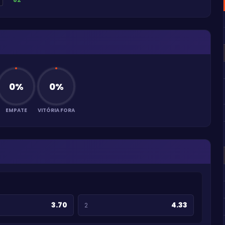
0
%
0
%
EMPATE
VITÓRIA FORA
3.70
4.33
2