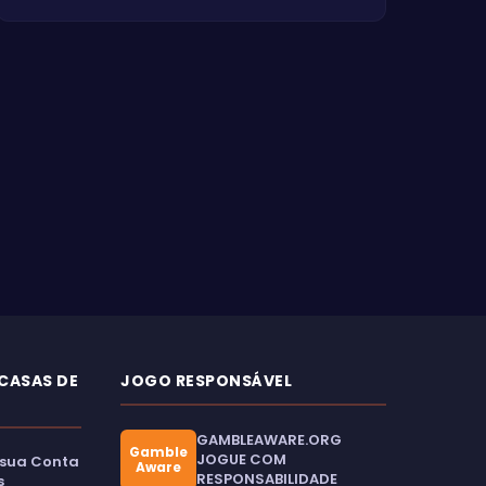
 CASAS DE
JOGO RESPONSÁVEL
GAMBLEAWARE.ORG
Gamble
JOGUE COM
 sua Conta
Aware
RESPONSABILIDADE
s