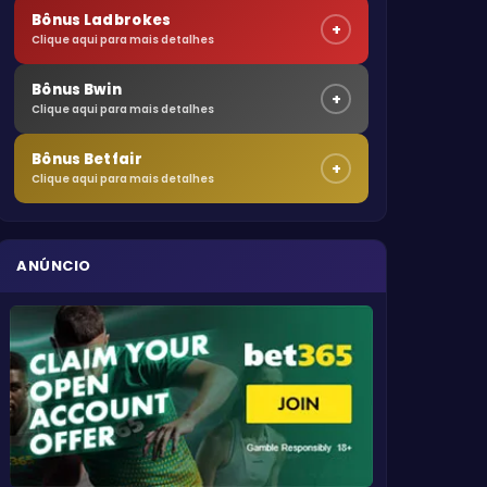
Bônus Ladbrokes
+
Clique aqui para mais detalhes
Bônus Bwin
+
Clique aqui para mais detalhes
Bônus Betfair
+
Clique aqui para mais detalhes
ANÚNCIO