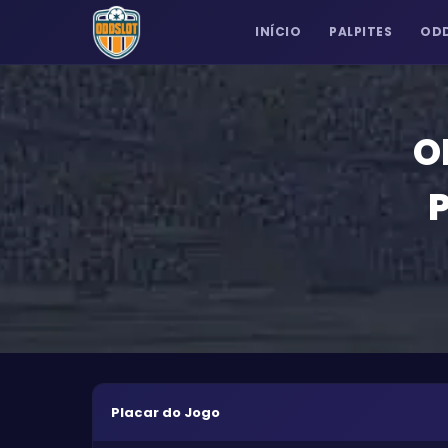
INÍCIO
PALPITES
ODD
O
P
Placar do Jogo