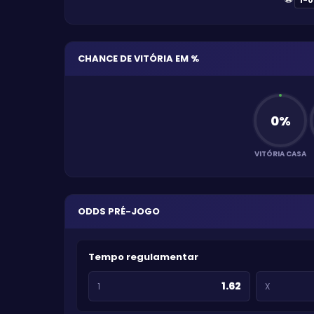
CHANCE DE VITÓRIA EM %
0
%
VITÓRIA CASA
ODDS PRÉ-JOGO
Tempo regulamentar
1.62
1
X