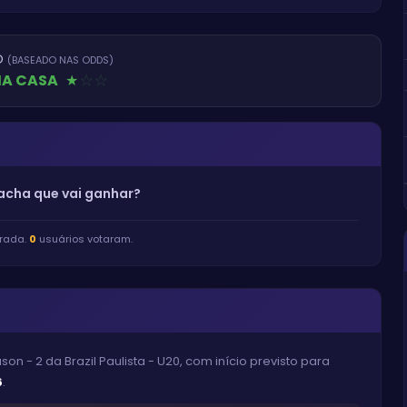
O
(BASEADO NAS ODDS)
IA CASA
★
★
★
cha que vai ganhar?
rada.
0
usuários votaram.
son - 2
da
Brazil
Paulista - U20
, com início previsto para
6
.