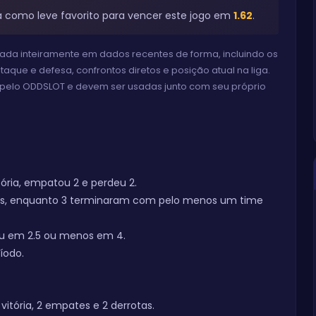
 como leve favorito para vencer este jogo em
1.62
.
ada inteiramente em dados recentes de forma, incluindo os
taque e defesa, confrontos diretos e posição atual na liga.
 pelo ODDSLOT e devem ser usadas junto com seu próprio
tória
, empatou
2
e perdeu
2
.
s, enquanto
3
terminaram com pelo menos um time
ou em 2.5 ou menos em
4
.
íodo.
vitória
,
2
empates
e
2
derrotas
.