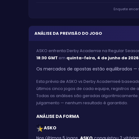
Enquete encer
ANÁLISE DA PREVISÃO DO JOGO
ASKO
enfrenta
Derby Academie
na Regular Season
18:30
GMT
em
quinta-feira, 4 de junho de 2026
Os mercados de apostas estão equilibrados — s
Esta prévia de
ASKO
vs
Derby Academie
é baseada
últimos cinco jogos de cada equipe, registros de a
Todas as análises são geradas algoritmicamente
julgamento — nenhum resultado é garantido.
ANÁLISE DA FORMA
ASKO
Nos últimos
5
jogos,
ASKO
conquistou
2
vitórias