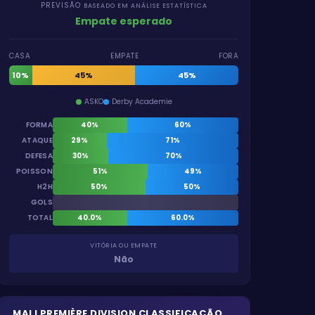
PREVISÃO
BASEADO EM ANÁLISE ESTATÍSTICA
Empate esperado
CASA
EMPATE
FORA
10%
45%
45%
ASKO
Derby Academie
FORMA
40%
60%
ATAQUE
29%
71%
DEFESA
30%
70%
POISSON
51%
49%
H2H
50%
50%
GOLS
TOTAL
40.0%
60.0%
VITÓRIA OU EMPATE
Não
MALI
PREMIÈRE DIVISION
CLASSIFICAÇÃO