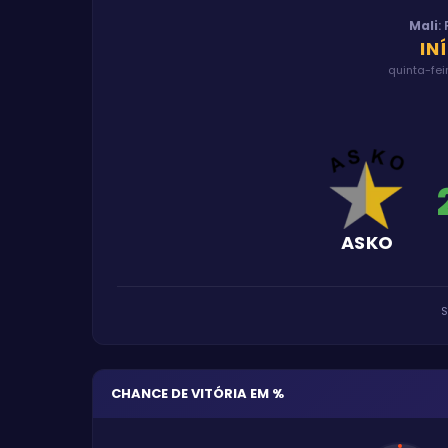
Mali
:
IN
quinta-fei
ASKO
S
CHANCE DE VITÓRIA EM %