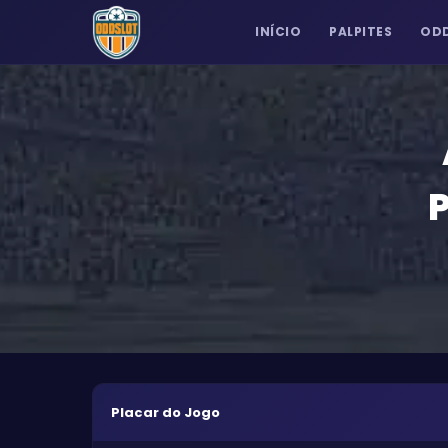
INÍCIO
PALPITES
ODD
P
Placar do Jogo