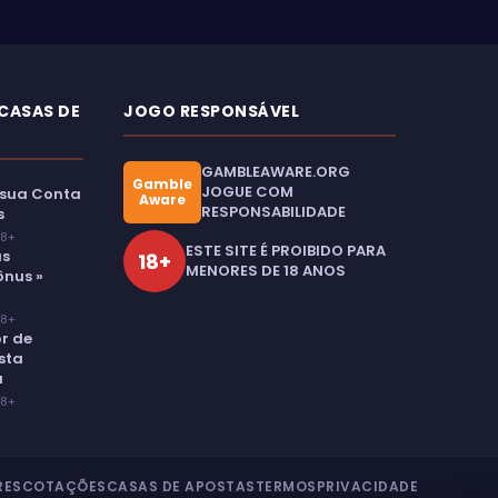
 CASAS DE
JOGO RESPONSÁVEL
GAMBLEAWARE.ORG
Gamble
JOGUE COM
 sua Conta
Aware
RESPONSABILIDADE
s
18+
ESTE SITE É PROIBIDO PARA
as
18+
MENORES DE 18 ANOS
ônus »
18+
r de
sta
a
18+
RES
COTAÇÕES
CASAS DE APOSTAS
TERMOS
PRIVACIDADE