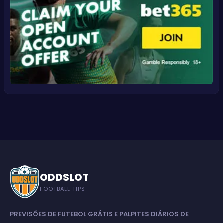
ODDSLOT
FOOTBALL TIPS
PREVISÕES DE FUTEBOL GRÁTIS E PALPITES DIÁRIOS DE