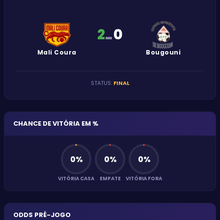
2
0
-
Mali Coura
Bougouni
STATUS
:
FINAL
CHANCE DE VITÓRIA EM %
0
%
0
%
0
%
VITÓRIA CASA
EMPATE
VITÓRIA FORA
ODDS PRÉ-JOGO