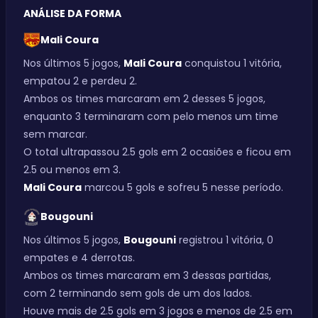
ANÁLISE DA FORMA
Mali Coura
Nos últimos
5
jogos,
Mali Coura
conquistou
1
vitória
,
empatou
2
e perdeu
2
.
Ambos os times marcaram em
2
desses
5
jogos,
enquanto
3
terminaram com pelo menos um time
sem marcar.
O total ultrapassou 2.5 gols em
2
ocasiões
e ficou em
2.5 ou menos em
3
.
Mali Coura
marcou
5
gols e sofreu
5
nesse período.
Bougouni
Nos últimos
5
jogos,
Bougouni
registrou
1
vitória
,
0
empates
e
4
derrotas
.
Ambos os times marcaram em
3
dessas partidas,
com
2
terminando sem gols de um dos lados.
Houve mais de 2.5 gols em
3
jogos
e menos de 2.5 em