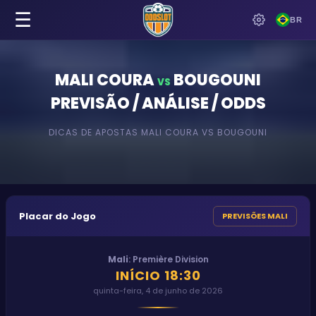
☰
BR
MALI COURA
BOUGOUNI
VS
PREVISÃO / ANÁLISE / ODDS
DICAS DE APOSTAS
MALI COURA
VS
BOUGOUNI
Placar do Jogo
PREVISÕES MALI
Mali
:
Première Division
INÍCIO
18:30
quinta-feira, 4 de junho de 2026