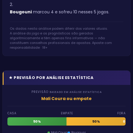
2
.
Bougouni
marcou
4
e sofreu
10
nesses
5
jogos.
Os dados nesta análise podem diferir dos valores atuais.
A análise do jogo e os prognósticos são gerados
algoritmicamente e têm apenas fins informativos — não
constituem conselhos profissionais de apostas. Aposte com
responsabilidade · 18+
★
PREVISÃO POR ANÁLISE ESTATÍSTICA
PREVISÃO
BASEADO EM ANÁLISE ESTATÍSTICA
Mali Coura ou empate
CASA
EMPATE
FORA
50%
50%
0%
Mali Coura
Bougouni