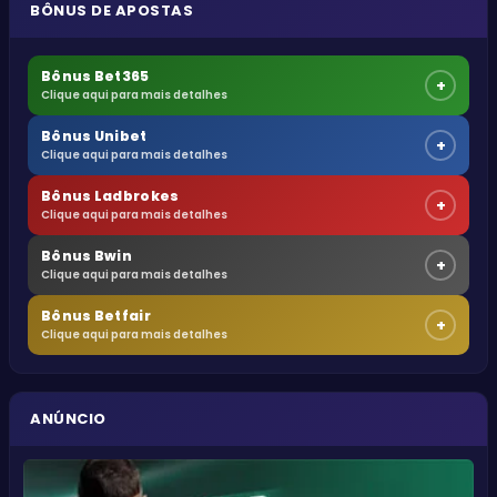
BÔNUS DE APOSTAS
Bônus Bet365
+
Clique aqui para mais detalhes
Bônus Unibet
+
Clique aqui para mais detalhes
Bônus Ladbrokes
+
Clique aqui para mais detalhes
Bônus Bwin
+
Clique aqui para mais detalhes
Bônus Betfair
+
Clique aqui para mais detalhes
ANÚNCIO