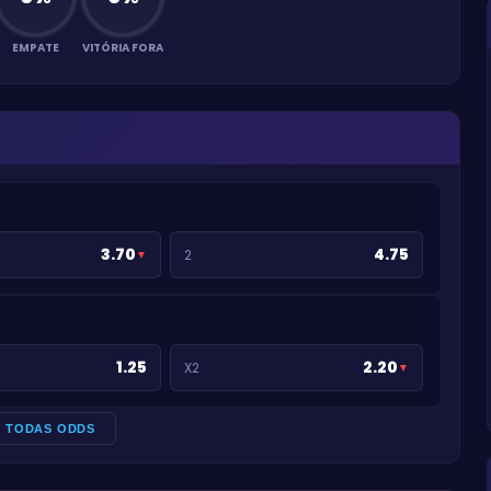
EMPATE
VITÓRIA FORA
3.70
4.75
2
▼
1.25
2.20
X2
▼
R TODAS ODDS