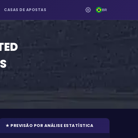
CASAS DE APOSTAS
BR
TED
DS
★
PREVISÃO POR ANÁLISE ESTATÍSTICA