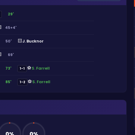
29'

45+4'
🟨
J. Bucknor
50'

69'
⚽
S. Farrell
73'
1-1
⚽
S. Farrell
85'
1-2
0
%
0
%