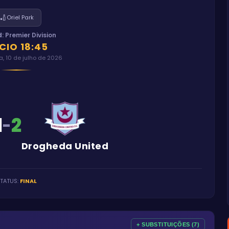
🏏
Oriel Park
d
:
Premier Division
ÍCIO
18:45
a, 10 de julho de 2026
1
2
-
Drogheda United
TATUS
:
FINAL
+ SUBSTITUIÇÕES (7)