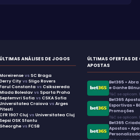
ÚLTIMAS ANÁLISES DE JOGOS
ÚLTIMAS OFERTAS DE
APOSTAS
Moreirense
vs
SC Braga
Derry City
vs
Sligo Rovers
Bet365 » Abra
Farul Constanta
vs
Csikszereda
e Ganhe Bônu
Mlada Boleslav
vs
Sparta Praha
T&C se aplicam. 
Septemvri Sofia
vs
CSKA Sofia
Bet365 Apost
Universitatea Craiova
vs
Arges
Esportivas » B
Pitesti
Promoções
CFR 1907 Cluj
vs
Universitatea Cluj
T&C se aplicam. 
Sepsi OSK Sfantu
Bet365 Criado
Gheorghe
vs
FCSB
Apostas » Apo
Personalizad