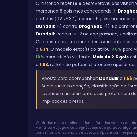
O histórico recente é desfavorável aos visitant
marcando 8 gols mas concedendo 7.
Droghed
partidas (0V 2E 3D), apenas 5 gols marcados con
Dundalk
+3 contra
Drogheda
-13. No confron
Dundalk
venceu 4-2 no ano passado, sinalizan
Os apostadores confiam decisivamente nos ma
a
5.14
. O modelo estatístico atribui
45%
para v
10%
para triunfo visitante.
Mais de 2.5 gols
est
a
1.63
, refletindo potencial ofensivo apesar da
Aposta para acompanhar:
Dundalk
a
1.56
pa
Sua quarta colocação, classificação de fo
justificam amplamente essa preferência 
implicações diretas.
Os dados nesta análise podem diferir dos valores atuais.
A análise do jogo e os prognósticos são gerados algorit
conselhos profissionais de apostas. Aposte com responsab