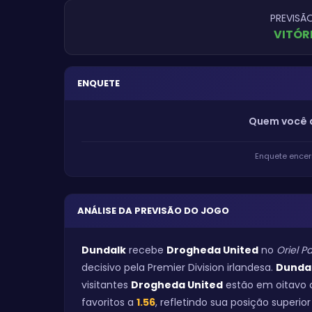
PREVISÃ
VITÓR
ENQUETE
Quem você a
Enquete encer
ANÁLISE DA PREVISÃO DO JOGO
Dundalk
recebe
Drogheda United
no
Oriel P
decisivo pela Premier Division irlandesa.
Dunda
visitantes
Drogheda United
estão em oitavo 
favoritos a
1.56
, refletindo sua posição superi