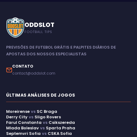
ODDSLOT
FOOTBALL TIPS
PREVISÕES DE FUTEBOL GRÁTIS E PALPITES DIÁRIOS DE
APOSTAS DOS NOSSOS ESPECIALISTAS
CONTATO
contact@oddslot.com
ÚLTIMAS ANÁLISES DE JOGOS
Moreirense
vs
SC Braga
Derry City
vs
Sligo Rovers
Farul Constanta
vs
Csikszereda
Mlada Boleslav
vs
Sparta Praha
Septemvri Sofia
vs
CSKA Sofia