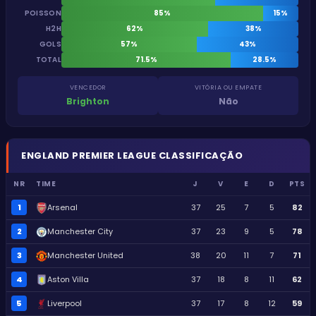
POISSON
85%
15%
H2H
62%
38%
GOLS
57%
43%
TOTAL
71.5%
28.5%
VENCEDOR
VITÓRIA OU EMPATE
Brighton
Não
ENGLAND
PREMIER LEAGUE
CLASSIFICAÇÃO
NR
TIME
J
V
E
D
PTS
1
Arsenal
37
25
7
5
82
2
Manchester City
37
23
9
5
78
3
Manchester United
38
20
11
7
71
4
Aston Villa
37
18
8
11
62
5
Liverpool
37
17
8
12
59