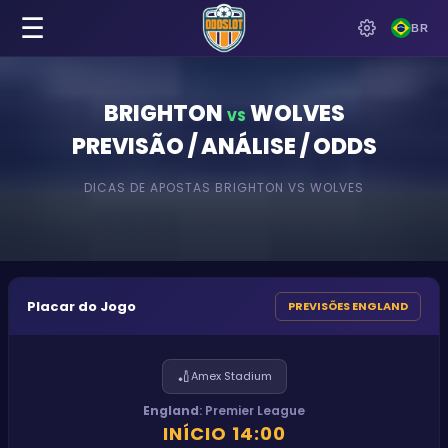
☰
BR
BRIGHTON
WOLVES
VS
PREVISÃO / ANÁLISE / ODDS
DICAS DE APOSTAS
BRIGHTON
VS
WOLVES
Placar do Jogo
PREVISÕES ENGLAND
🏏
Amex Stadium
England
:
Premier League
INÍCIO
14:00