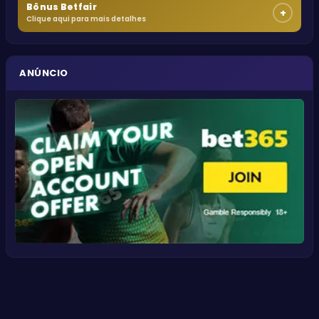
Bônus Betfair
+
Clique aqui para mais detalhes
ANÚNCIO