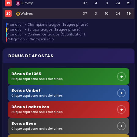
19
Burnley
37
4
9
24
21
20
Wolves
37
3
10
24
19
Promotion - Champions League (League phase)
Promotion - Europa League (League phase)
Promotion - Conference League (Qualification)
Relegation - Championship
BÔNUS DE APOSTAS
Bônus Bet365
+
Clique aqui para mais detalhes
Bônus Unibet
+
Clique aqui para mais detalhes
Bônus Ladbrokes
+
Clique aqui para mais detalhes
Bônus Bwin
+
Clique aqui para mais detalhes