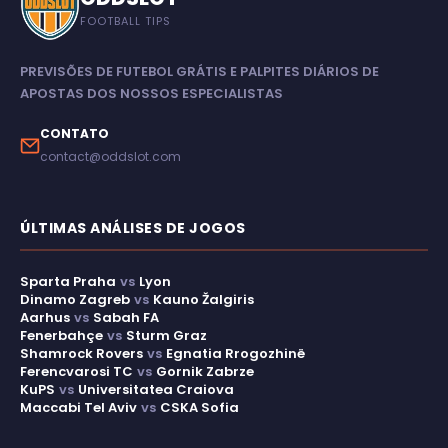
FOOTBALL TIPS
PREVISÕES DE FUTEBOL GRÁTIS E PALPITES DIÁRIOS DE
APOSTAS DOS NOSSOS ESPECIALISTAS
CONTATO
contact@oddslot.com
ÚLTIMAS ANÁLISES DE JOGOS
Sparta Praha
vs
Lyon
Dinamo Zagreb
vs
Kauno Žalgiris
Aarhus
vs
Sabah FA
Fenerbahçe
vs
Sturm Graz
Shamrock Rovers
vs
Egnatia Rrogozhinë
Ferencvarosi TC
vs
Gornik Zabrze
KuPS
vs
Universitatea Craiova
Maccabi Tel Aviv
vs
CSKA Sofia