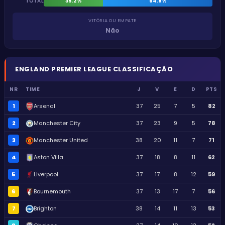
TOTAL
35.2%
64.8%
VITÓRIA OU EMPATE
Não
ENGLAND
PREMIER LEAGUE
CLASSIFICAÇÃO
NR
TIME
J
V
E
D
PTS
1
Arsenal
37
25
7
5
82
2
Manchester City
37
23
9
5
78
3
Manchester United
38
20
11
7
71
4
Aston Villa
37
18
8
11
62
5
Liverpool
37
17
8
12
59
6
Bournemouth
37
13
17
7
56
7
Brighton
38
14
11
13
53