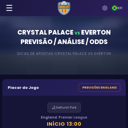
☰
BR
CRYSTAL PALACE
EVERTON
VS
PREVISÃO / ANÁLISE / ODDS
DICAS DE APOSTAS
CRYSTAL PALACE
VS
EVERTON
Placar do Jogo
PREVISÕES ENGLAND
🏏
Selhurst Park
England
:
Premier League
INÍCIO
13:00